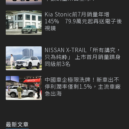
Kia Stonic前7月銷量年增
145% 79.9萬元起再送電子後
視鏡
NISSAN X-TRAIL「所有講究，
只為純粋」 上市首月銷量躋身
同級前3名
中國車企極限洗牌！新車出不
停利潤率僅剩1.5%，主流車廠
急出海
最新文章