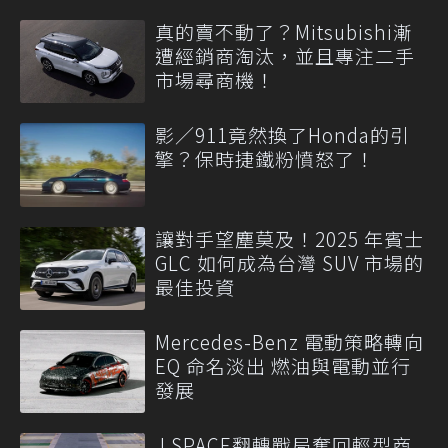
真的賣不動了？Mitsubishi漸
遭經銷商淘汰，並且專注二手
市場尋商機！
影／911竟然換了Honda的引
擎？保時捷鐵粉憤怒了！
讓對手望塵莫及！2025 年賓士
GLC 如何成為台灣 SUV 市場的
最佳投資
Mercedes-Benz 電動策略轉向
EQ 命名淡出 燃油與電動並行
發展
J SPACE翻轉戰局奪回輕型商