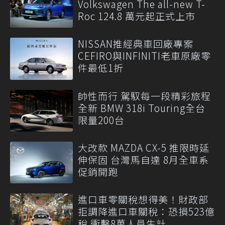
Volkswagen The all-new T-
Roc 124.8 萬元起正式上市
NISSAN推經典車回廠專案
CEFIRO與INFINITI老車原廠零
件最低1折
帥性而行 駕馭每一段精彩旅程
全新 BMW 318i Touring全台
限量200台
大改款 MAZDA CX-5 推限時延
伸保固 台灣馬自達 8月全車系
促銷開跑
進口車零關稅想得美！財政部
拒調降進口車關稅：恐損523億
稅 衝擊8萬人員生計