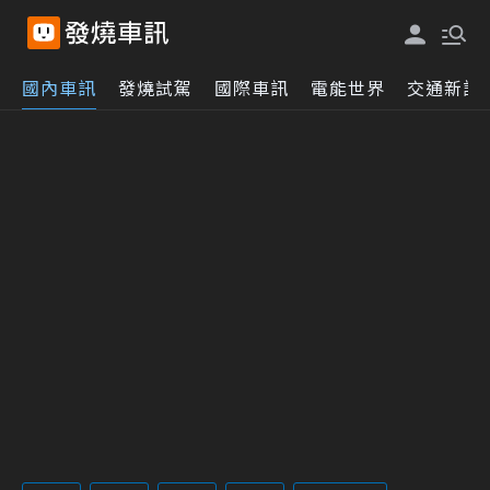
國內車訊
發燒試駕
國際車訊
電能世界
交通新訊