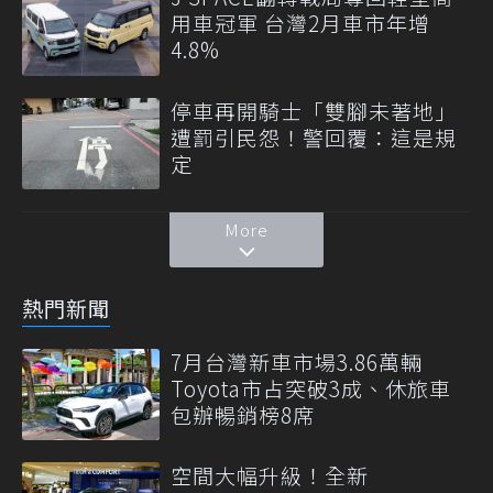
用車冠軍 台灣2月車市年增
4.8%
停車再開騎士「雙腳未著地」
遭罰引民怨！警回覆：這是規
定
More
熱門新聞
7月台灣新車市場3.86萬輛
Toyota市占突破3成、休旅車
包辦暢銷榜8席
空間大幅升級！全新