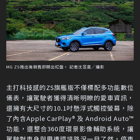
MG ZS推出後銷售即開出紅盤。 記者沈昱嘉／攝影
主打科技感的ZS旗艦版不僅標配多功能數位
儀表，讓駕駛者獲得清晰明瞭的愛車資訊，
還擁有大尺寸的10.1吋懸浮式觸控螢幕，除
了內含Apple CarPlay® 及 Android Auto™
功能，還整合360度環景影像輔助系統，讓
駕駛對車身與周遭環境路況一目了然，停車