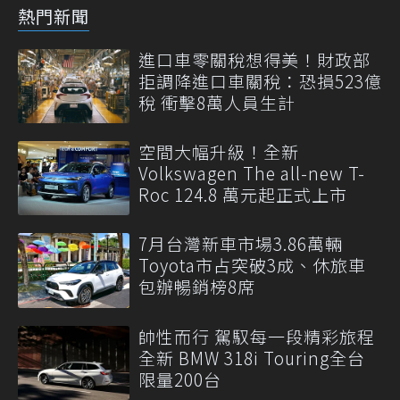
熱門新聞
進口車零關稅想得美！財政部
拒調降進口車關稅：恐損523億
稅 衝擊8萬人員生計
空間大幅升級！全新
Volkswagen The all-new T-
Roc 124.8 萬元起正式上市
7月台灣新車市場3.86萬輛
Toyota市占突破3成、休旅車
包辦暢銷榜8席
帥性而行 駕馭每一段精彩旅程
全新 BMW 318i Touring全台
限量200台