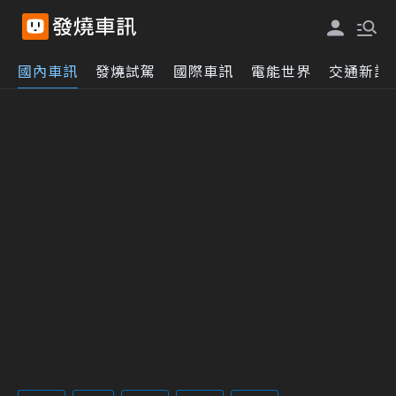
國內車訊
發燒試駕
國際車訊
電能世界
交通新訊