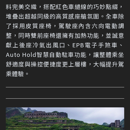
料完美交織，搭配紅色車縫線的巧妙點綴，
堆疊出超越同級的高質感座艙氛圍。全車除
了採用皮質座椅，駕駛座內含六向電動調
整，同時雙前座椅還擁有加熱功能，並誠意
獻上後座冷氣出風口、EPB電子手煞車、
Auto Hold智慧自動駐車功能，讓整體乘坐
舒適度與操控便捷度更上層樓，大幅提升駕
乘體驗。