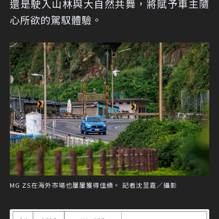
還是駛入山林與大自然共舞，將賦予車主隨
心所欲的駕馭體驗。
MG ZS在海外市場也屢屢獲得佳績。 記者沈昱嘉／攝影