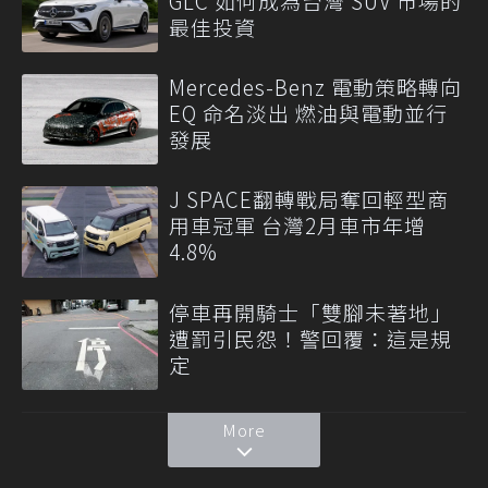
GLC 如何成為台灣 SUV 市場的
最佳投資
Mercedes-Benz 電動策略轉向
EQ 命名淡出 燃油與電動並行
發展
J SPACE翻轉戰局奪回輕型商
用車冠軍 台灣2月車市年增
4.8%
停車再開騎士「雙腳未著地」
遭罰引民怨！警回覆：這是規
定
More