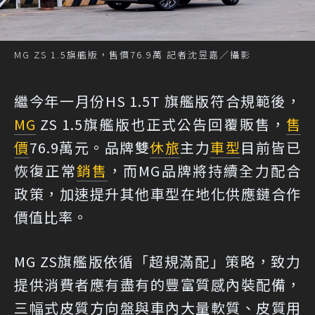
MG ZS 1.5旗艦版，售價76.9萬 記者沈昱嘉／攝影
繼今年一月份HS 1.5T 旗艦版符合規範後，
MG
ZS 1.5旗艦版也正式公告回覆販售，
售
價
76.9萬元。品牌雙
休旅
主力
車型
目前皆已
恢復正常
銷售
，而MG品牌將持續全力配合
政策，加速提升其他車型在地化供應鏈合作
價值比率。
MG ZS旗艦版依循「超規滿配」策略，致力
提供消費者應有盡有的豐富質感內裝配備，
三幅式皮質方向盤與車內大量軟質、皮質用