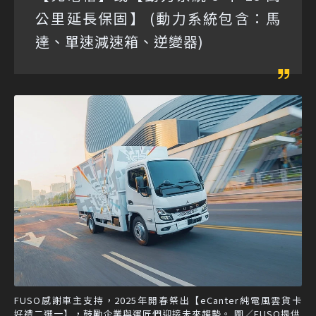
公里延長保固】 (動力系統包含：馬
達、單速減速箱、逆變器)
FUSO感謝車主支持，2025年開春祭出【eCanter純電風雲貨卡
好禮二選一】，鼓勵企業與運匠們迎接未來趨勢。 圖／FUSO提供