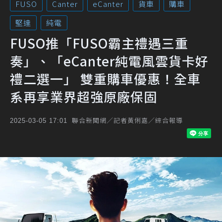
FUSO
Canter
eCanter
貨車
購車
堅達
純電
FUSO推「FUSO霸主禮遇三重
奏」、「eCanter純電風雲貨卡好
禮二選一」 雙重購車優惠！全車
系再享業界超強原廠保固
聯合新聞網／記者黃俐嘉／綜合報導
2025-03-05 17:01