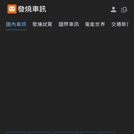
國內車訊
發燒試駕
國際車訊
電能世界
交通新訊