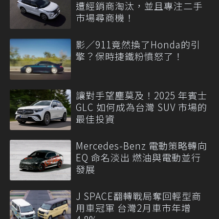
遭經銷商淘汰，並且專注二手
市場尋商機！
影／911竟然換了Honda的引
擎？保時捷鐵粉憤怒了！
讓對手望塵莫及！2025 年賓士
GLC 如何成為台灣 SUV 市場的
最佳投資
Mercedes-Benz 電動策略轉向
EQ 命名淡出 燃油與電動並行
發展
J SPACE翻轉戰局奪回輕型商
用車冠軍 台灣2月車市年增