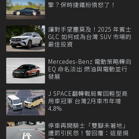
擎？保時捷鐵粉憤怒了！
讓對手望塵莫及！2025 年賓士
GLC 如何成為台灣 SUV 市場的
最佳投資
Mercedes-Benz 電動策略轉向
EQ 命名淡出 燃油與電動並行
發展
J SPACE翻轉戰局奪回輕型商
用車冠軍 台灣2月車市年增
4.8%
停車再開騎士「雙腳未著地」
遭罰引民怨！警回覆：這是規