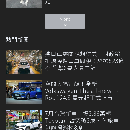
定
More
熱門新聞
進口車零關稅想得美！財政部
拒調降進口車關稅：恐損523億
稅 衝擊8萬人員生計
空間大幅升級！全新
Volkswagen The all-new T-
Roc 124.8 萬元起正式上市
7月台灣新車市場3.86萬輛
Toyota市占突破3成、休旅車
包辦暢銷榜8席