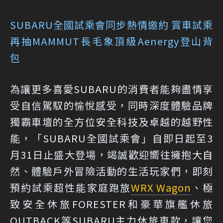
SUBARU全國試乘會同步熱情邀約 賞車試乘
再抽MAMMUT長毛象頂級Aenergy登山背
包
為讓更多喜愛SUBARU的消費者能夠盡情享
受自信駕馭的愉悅感受，同時深度體驗品牌
獨霸車壇的全方位安全科技及卓越的越野性
能，「SUBARU全國試乘會」自即日起至3
月31日止盛大登場，竭誠歡迎嚮往擁抱大自
然、體驗戶外冒險活動的生活玩家們，即刻
預約試乘超性能家庭跑旅
WRX Wagon
、極
致安全休旅FORESTER和豪華旗艦休旅
OUTBACK等SUBARU主力休旅車款，讓您