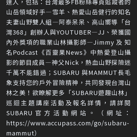
達人，包括：台灣最多FB粉絲專頁追蹤者的
山岳領域好手—雪羊、熱愛山岳健行的知名
夫妻山野雙人組—阿泰呆呆、高山嚮導「台
灣368」創辦人與YOUTUBER—JJ、榮獲國
內外獎項的職業山林攝影師—Jimmy 及 知
名Podcast《百靈果News》中熱愛登山攝
影的節目成員—神父Nick，熱血山野探險迷
千萬不能錯過；SUBARU 與MAMMUT長毛
象支持您的戶外冒險精神，共同發現台灣山
林之美！欲瞭解更多「SUBARU遊趣山林」
巡迴主題講座活動及報名詳情，請詳閱
SUBARU官方活動網站。（網址：
https://www.accupass.com/go/subaru-
mammut
）