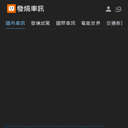
國內車訊
發燒試駕
國際車訊
電能世界
交通新訊