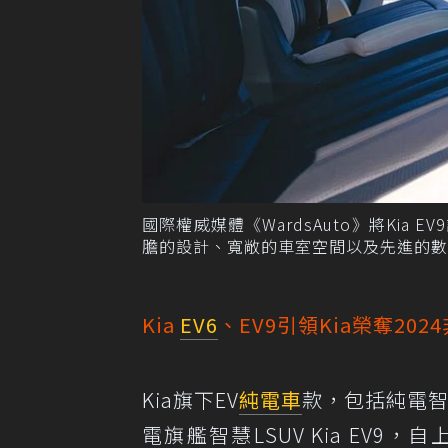
國際權威媒體《WardsAuto》將Kia 
膽的設計、寬敞的車室空間以及先進的數
Kia
EV6
、EV9引領Kia榮奪20
Kia旗下EV
純電車
款，包括純電智慧
電旗艦智慧LSUV Kia EV9