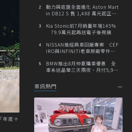
動力與底盤全面進化 Aston Mart
in DB12 S 售 1,488 萬元起正式
登台
Kia Stonic前7月銷量年增145%
79.9萬元起再送電子後視鏡
NISSAN推經典車回廠專案 CEF
IRO與INFINITI老車原廠零件最
低1折
BMW推出8月仲夏購車優惠 全
車系送晶華三天兩夜、月付5,900
元起
車訊熱門
4「年度十