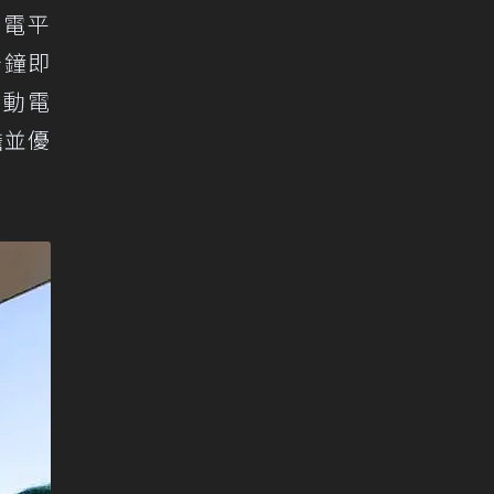
純電平
分鐘即
行動電
擔並優