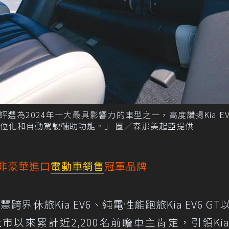
EV9評選為2024年十大最具影響力的車型之一，高度讚揚Kia E
位化和自動駕駛輔助功能。」 圖／森那美起亞提供
24非豪華進口
電動車銷售
冠軍品牌
跨界休旅Kia EV6、純電性能跑旅Kia EV6 GT
，自上市以來累計近2,200名前瞻車主肯定，引領Ki