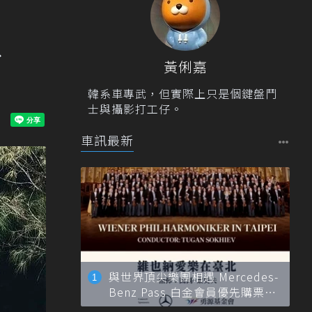
、
黃俐嘉
韓系車專武，但實際上只是個鍵盤鬥
士與攝影打工仔。
車訊最新
與世界頂尖樂團相遇 Mercedes-
Benz Pass 白金會員優先購票維
也納愛樂