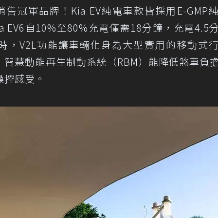
銷售冠軍品牌！Kia EV純電車款皆採用E-GMP
a EV6自10%至80%充電僅需18分鐘，充電4.5
同時，V2L功能讓車輛化身為大型實用的移動式
，智慧動能再生制動系統（RBM）能降低煞車負
操控感受。