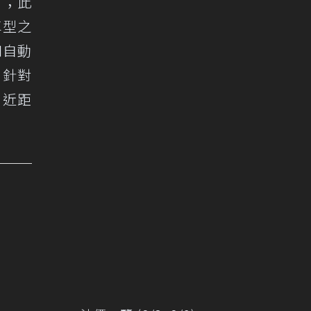
」；此
車型之
和自動
，針對
，近距