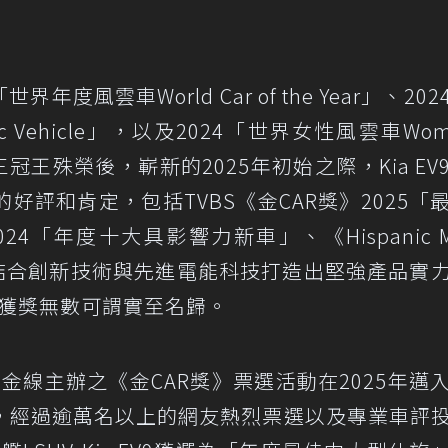
年度風雲車World Car of the Year」、20
ic Vehicle」，以及2024「世界女性風雲車Wom
Year」等三冠王殊榮後，嶄新的2025年初始之際，Kia E
評和肯定，包括TVBS《金CAR獎》2025「
024「年度十大具影響力新車」、《Hispanic Mo
車，結合創新技術與先進電能科技打造出堅強產品實
EV9獲獎無數可謂實至名歸。
金線主辦之《金CAR獎》票選活動在2025年邁
，經過逾萬名以上的網友熱烈票選以及專業車評