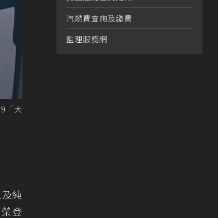
汽燃費查詢及繳費
監理服務網
V9「大
以及純
a榮登