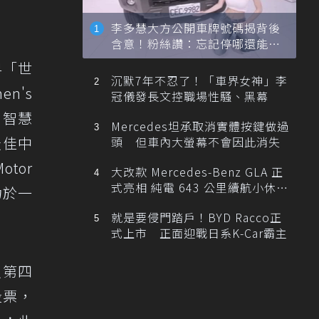
李多慧大方公開車牌號碼揭背後
含意！粉絲讚：忘記停哪還能幫
忙找車
24「世
沉默7年不忍了！「車界女神」李
en's
冠儀發長文控職場性騷、黑幕
V9智慧
Mercedes坦承取消實體按鍵做過
最佳中
頭 但車內大螢幕不會因此消失
tor
大改款 Mercedes-Benz GLA 正
式亮相 純電 643 公里續航小休
力於一
旅！
就是要侵門踏戶！BYD Racco正
式上市 正面迎戰日系K-Car霸主
入第四
投票，