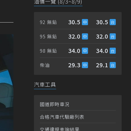
油價一覽 (8/3~8/9)
30.5
30.5
92 無鉛
32.0
32.0
95 無鉛
34.0
34.0
98 無鉛
29.3
29.1
柴油
汽車工具
國道即時車況
合格汽車代驗廠列表
交通違規查詢結果