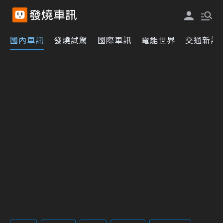
國內車訊
發燒試駕
國際車訊
電能世界
交通新訊