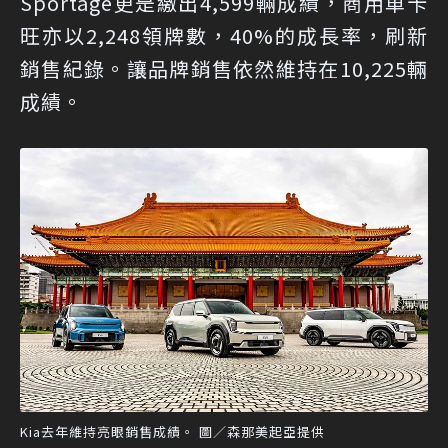
Sportage更是繳出4,599輛成績，商用車卡
旺亦以2,248領牌數，40%的成長率，刷新
銷售紀錄。讓品牌銷售依然維持在10,225輛
成績。
Kia去年維持亮眼銷售成績。 圖／森那美起亞提供