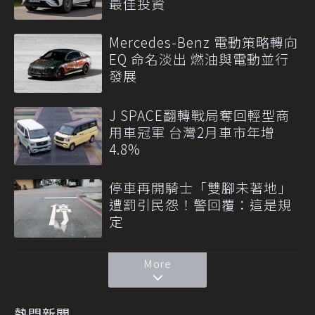
最佳投資
Mercedes-Benz 電動策略轉向
EQ 命名淡出 燃油與電動並行
發展
J SPACE翻轉戰局奪回輕型商
用車冠軍 台灣2月車市年增
4.8%
停車再開騎士「雙腳未著地」
遭罰引民怨！警回覆：這是規
定
More
熱門新聞