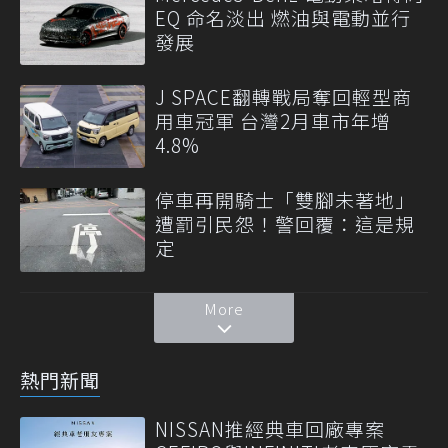
EQ 命名淡出 燃油與電動並行
發展
J SPACE翻轉戰局奪回輕型商
用車冠軍 台灣2月車市年增
4.8%
停車再開騎士「雙腳未著地」
遭罰引民怨！警回覆：這是規
定
More
熱門新聞
NISSAN推經典車回廠專案