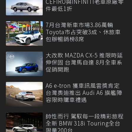
CEFIRO與INFINITI老車原廠零
件最低1折
7月台灣新車市場3.86萬輛
Toyota市占突破3成、休旅車
包辦暢銷榜8席
大改款 MAZDA CX-5 推限時延
伸保固 台灣馬自達 8月全車系
促銷開跑
A6 e-tron 獲車訊風雲獎肯定
台灣奧迪推出 Audi A6 旗艦陣
容限時購車禮遇
帥性而行 駕馭每一段精彩旅程
全新 BMW 318i Touring全台
限量200台