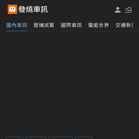
國內車訊
發燒試駕
國際車訊
電能世界
交通新訊