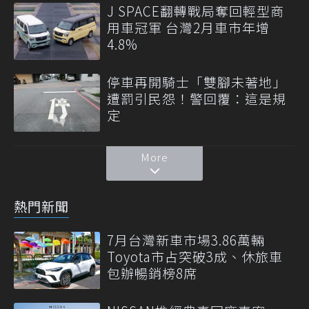
J SPACE翻轉戰局奪回輕型商
用車冠軍 台灣2月車市年增
4.8%
停車再開騎士「雙腳未著地」
遭罰引民怨！警回覆：這是規
定
More
熱門新聞
7月台灣新車市場3.86萬輛
Toyota市占突破3成、休旅車
包辦暢銷榜8席