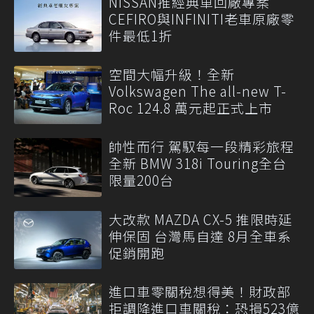
NISSAN推經典車回廠專案
CEFIRO與INFINITI老車原廠零
件最低1折
空間大幅升級！全新
Volkswagen The all-new T-
Roc 124.8 萬元起正式上市
帥性而行 駕馭每一段精彩旅程
全新 BMW 318i Touring全台
限量200台
大改款 MAZDA CX-5 推限時延
伸保固 台灣馬自達 8月全車系
促銷開跑
進口車零關稅想得美！財政部
拒調降進口車關稅：恐損523億