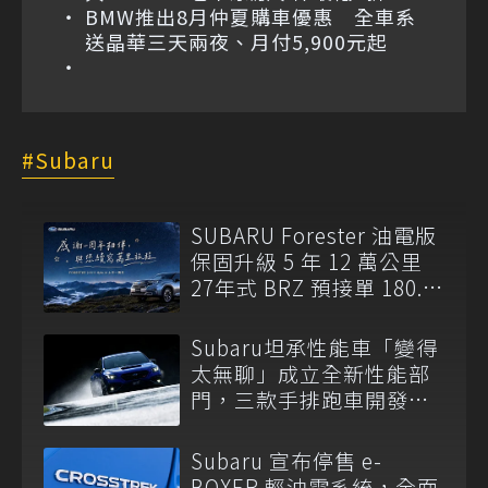
BMW推出8月仲夏購車優惠 全車系
送晶華三天兩夜、月付5,900元起
Subaru
SUBARU Forester 油電版
保固升級 5 年 12 萬公里
27年式 BRZ 預接單 180.8
萬元起開跑
Subaru坦承性能車「變得
太無聊」成立全新性能部
門，三款手排跑車開發
中！
Subaru 宣布停售 e-
BOXER 輕油電系統，全面