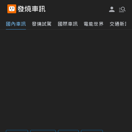
國內車訊
發燒試駕
國際車訊
電能世界
交通新訊