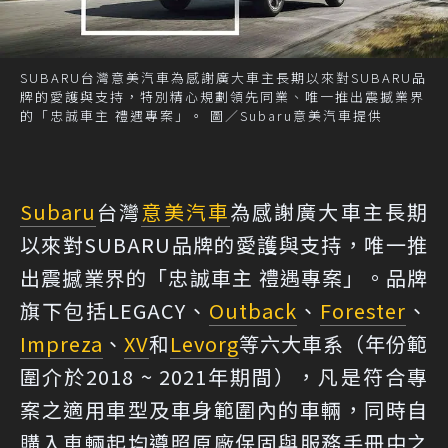
SUBARU台灣意美汽車為感謝廣大車主長期以來對SUBARU品
牌的愛護與支持，特別精心規劃領先同業、唯一推出震撼業界
的「忠誠車主 禮遇專案」。 圖／Subaru意美汽車提供
Subaru
台灣
意美汽車
為感謝廣大車主長期
以來對SUBARU品牌的愛護與支持，唯一推
出震撼業界的「忠誠車主 禮遇專案」。品牌
旗下包括LEGACY、
Outback
、
Forester
、
Impreza
、
XV
和
Levorg
等六大車系（年份範
圍介於2018 ~ 2021年期間），凡是符合專
案之適用車型及車身範圍內的車輛，同時自
購入車輛起均遵照原廠保固與服務手冊中之