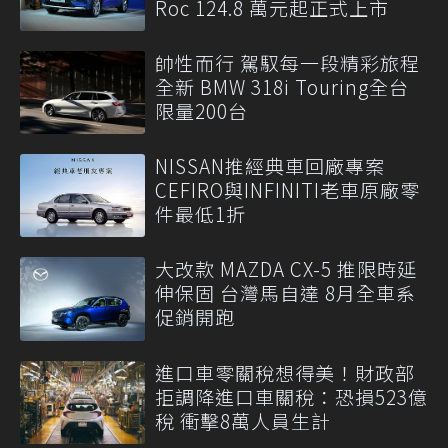
Roc 124.8 萬元起正式上市
帥性而行 駕馭每一段精彩旅程
全新 BMW 318i Touring全台
限量200台
NISSAN推經典車回廠專案
CEFIRO與INFINITI老車原廠零
件最低1折
大改款 MAZDA CX-5 推限時延
伸保固 台灣馬自達 8月全車系
促銷開跑
進口車零關稅想得美！財政部
拒調降進口車關稅：恐損523億
稅 衝擊8萬人員生計