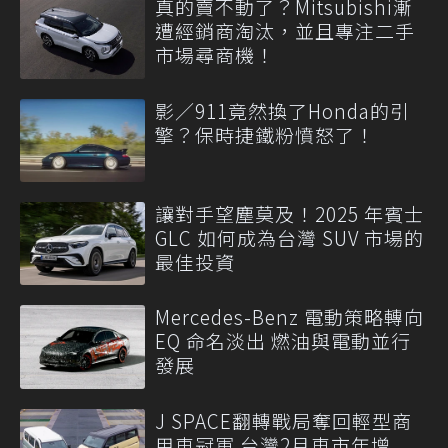
真的賣不動了？Mitsubishi漸
遭經銷商淘汰，並且專注二手
市場尋商機！
影／911竟然換了Honda的引
擎？保時捷鐵粉憤怒了！
讓對手望塵莫及！2025 年賓士
GLC 如何成為台灣 SUV 市場的
最佳投資
Mercedes-Benz 電動策略轉向
EQ 命名淡出 燃油與電動並行
發展
J SPACE翻轉戰局奪回輕型商
用車冠軍 台灣2月車市年增