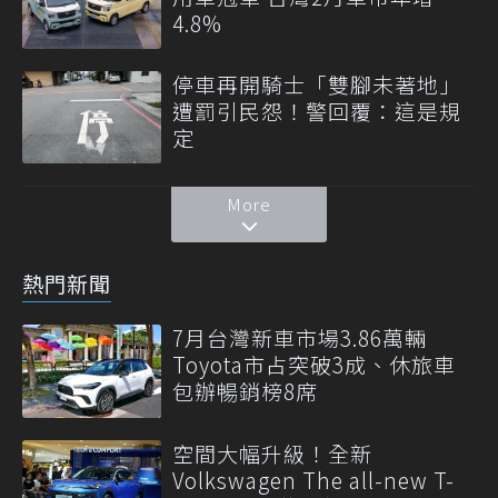
4.8%
停車再開騎士「雙腳未著地」
遭罰引民怨！警回覆：這是規
定
More
熱門新聞
7月台灣新車市場3.86萬輛
Toyota市占突破3成、休旅車
包辦暢銷榜8席
空間大幅升級！全新
Volkswagen The all-new T-