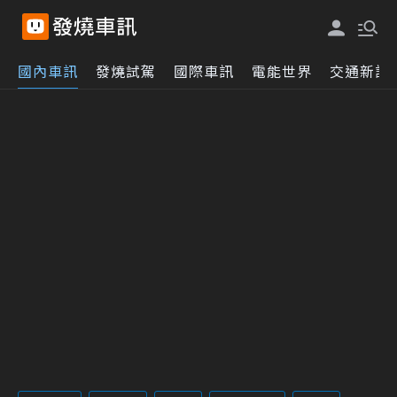
國內車訊
發燒試駕
國際車訊
電能世界
交通新訊