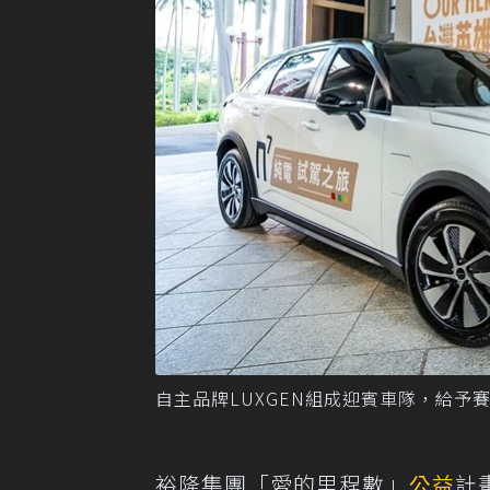
自主品牌LUXGEN組成迎賓車隊，給予
裕隆集團「愛的里程數」
公益
計