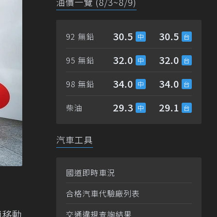
油價一覽 (8/3~8/9)
30.5
30.5
92 無鉛
32.0
32.0
95 無鉛
34.0
34.0
98 無鉛
29.3
29.1
柴油
汽車工具
國道即時車況
合格汽車代驗廠列表
輛移動
交通違規查詢結果