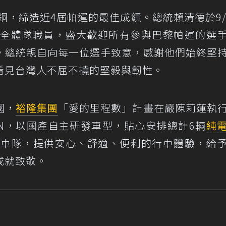
銅，締造近4屆帕運的最佳成績。總統賴清德於9/
表團全體隊職員，盛大歡迎所有參與巴黎帕運的選
，總統親自向每一位選手致意，感謝他們始終堅
看見台灣人不屈不撓的堅毅與韌性。
國，
裕隆集團
「愛的里程數」計畫在嚴陳莉蓮執
EN，以國產自主研發車型，貼心安排總計6輛
純
迎賓車隊，提供安心、舒適、便利的行車體驗，給
成就致敬。