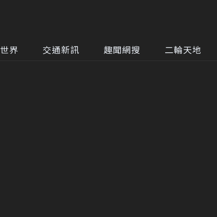
世界
交通新訊
趣聞網搜
二輪天地