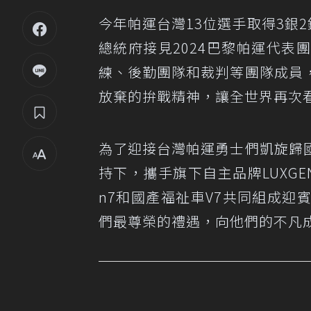
今年帕運台灣13位選手取得3銀2
總統府接見2024巴黎帕運代
練、後勤團隊和裁判等團隊成員
放棄的拚戰精神，讓全世界再次
為了迎接台灣帕運勇士們凱旋歸
持下，攜手旗下自主品牌LUXG
n7和國產福祉車V7共同組成
們最尊榮的禮遇，向他們的不凡