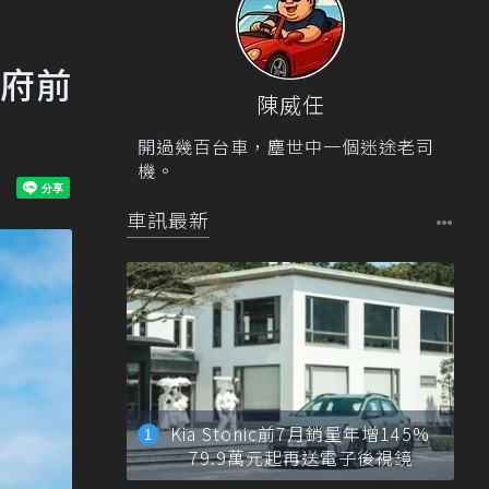
統府前
陳威任
開過幾百台車，塵世中一個迷途老司
機。
車訊最新
Kia Stonic前7月銷量年增145%
79.9萬元起再送電子後視鏡