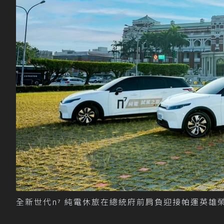
全新世代n⁷ 純電休旅在總統府前肩負迎接帕運英雄