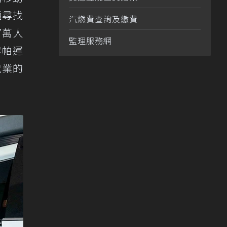
通尋找
汽燃費查詢及繳費
7萬人
監理服務網
黎帕運
就業的
。