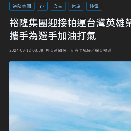
裕隆集團
n⁷
公益
休旅
純電
裕隆集團迎接帕運台灣英雄榮
攜手為選手加油打氣
聯合新聞網／記者陳威任／綜合報導
2024-09-12 08:39