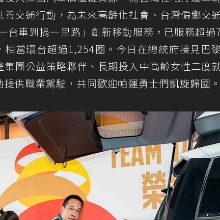
共善交通行動，為未來高齡化社會、台灣偏鄉交
捐一台車到捐一里路」創新移動服務，已服務超過
，相當環台超過1,254圈。今日在總統府接見巴
隆集團公益策略夥伴、長期投入中高齡女性二度
助提供職業駕駛，共同歡迎帕運勇士們凱旋歸國