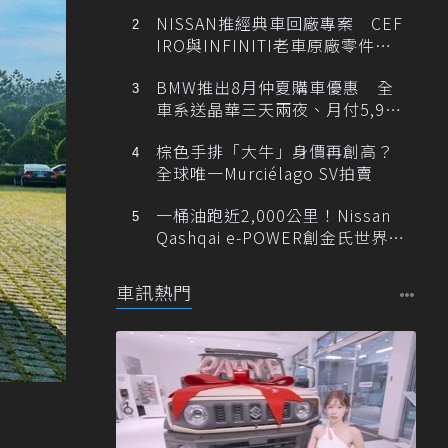
NISSAN推經典車回廠專案 CEF
IRO與INFINITI老車原廠零件最
低1折
BMW推出8月仲夏購車優惠 全
車系送晶華三天兩夜、月付5,900
元起
棕色手排「大牛」身價再創高？
全球唯一Murciélago SV拍賣
一桶油跑近2,000公里！Nissan
Qashqai e-POWER創金氏世界紀
錄
車訊熱門