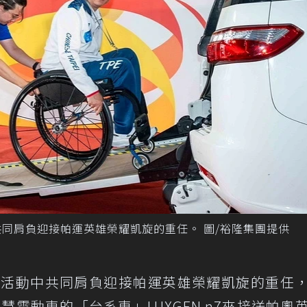
共同肩負迎接帕運英雄榮耀凱旋的重任。 圖/裕隆集團提供
本次活動中共同肩負迎接帕運英雄榮耀凱旋的重任
慧電動車的「台系車」LUXGEN n7來接送帕奧