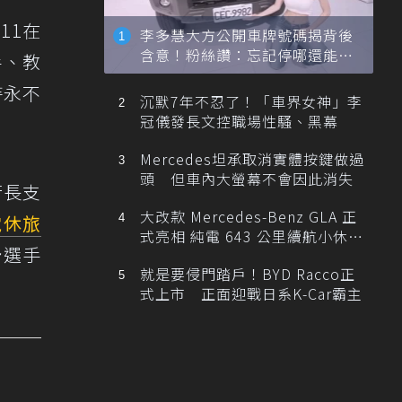
11在
李多慧大方公開車牌號碼揭背後
含意！粉絲讚：忘記停哪還能幫
手、教
忙找車
持永不
沉默7年不忍了！「車界女神」李
冠儀發長文控職場性騷、黑幕
Mercedes坦承取消實體按鍵做過
頭 但車內大螢幕不會因此消失
行長支
大改款 Mercedes-Benz GLA 正
電
休旅
式亮相 純電 643 公里續航小休
予選手
旅！
就是要侵門踏戶！BYD Racco正
式上市 正面迎戰日系K-Car霸主