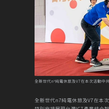
全新世代n⁷純電休旅及V7在本次活動中
全新世代n7純電休旅及V7在
特別安排展現台灣ICT產業結合智