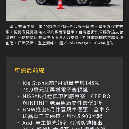
「清大賽車工廠」於2023年打造出全台第一輛無人學生方程式賽
車，更勇奪捷克賽無人車八字繞環亞軍，台灣福斯汽車將對這支台
灣首屈一指的傑出賽車隊伍灌注大力支持，期許能讓團隊無虞專注
創造，日新又新，登上巔峰。 圖／Volkswagen Taiwan提供
車訊最前線
Kia Stonic前7月銷量年增145%
79.9萬元起再送電子後視鏡
NISSAN推經典車回廠專案 CEFIRO
與INFINITI老車原廠零件最低1折
BMW推出8月仲夏購車優惠 全車系
送晶華三天兩夜、月付5,900元起
Audi 車主搶先報名 台灣奧迪推出