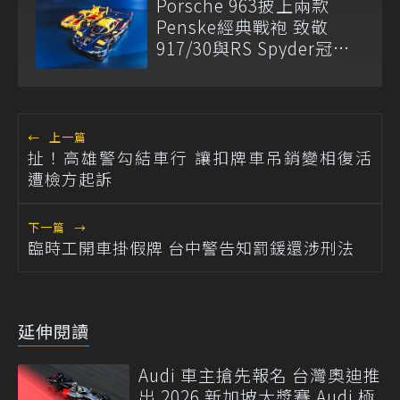
Porsche 963披上兩款
Penske經典戰袍 致敬
917/30與RS Spyder冠軍
傳奇
←
上一篇
扯！高雄警勾結車行 讓扣牌車吊銷變相復活
遭檢方起訴
下一篇
→
臨時工開車掛假牌 台中警告知罰鍰還涉刑法
延伸閱讀
Audi 車主搶先報名 台灣奧迪推
出 2026 新加坡大獎賽 Audi 極