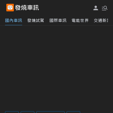
國內車訊
發燒試駕
國際車訊
電能世界
交通新訊