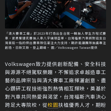
「清大賽車工廠」於2023年打造出全台第一輛無人學生方程式賽
車，更勇奪捷克賽無人車八字繞環亞軍，台灣福斯汽車將對這支台
灣首屈一指的傑出賽車隊伍灌注大力支持，期許能讓團隊無虞專注
創造，日新又新，登上巔峰。 圖／Volkswagen Taiwan提供
Volkswagen致力提供創新配備、安全科技
與源源不絕駕馭樂趣，不懈追求卓越造車工
藝的品牌宗旨與清大賽車工廠揮灑創意、盡
心鑽研工程技術強烈熱情相互輝映，奠基於
對汽車共同熱愛與渴望，台灣福斯汽車決心
跨足大專院校，從
校園
扶植優秀人才，期盼