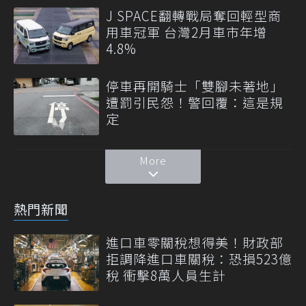
J SPACE翻轉戰局奪回輕型商
用車冠軍 台灣2月車市年增
4.8%
停車再開騎士「雙腳未著地」
遭罰引民怨！警回覆：這是規
定
More
熱門新聞
進口車零關稅想得美！財政部
拒調降進口車關稅：恐損523億
稅 衝擊8萬人員生計