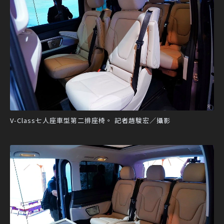
V-Class七人座車型第二排座椅。 記者趙駿宏／攝影