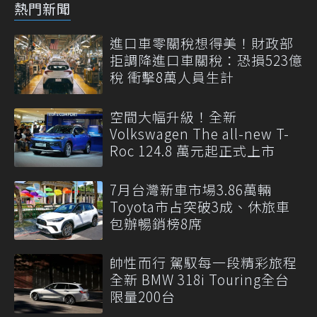
熱門新聞
進口車零關稅想得美！財政部
拒調降進口車關稅：恐損523億
稅 衝擊8萬人員生計
空間大幅升級！全新
Volkswagen The all-new T-
Roc 124.8 萬元起正式上市
7月台灣新車市場3.86萬輛
Toyota市占突破3成、休旅車
包辦暢銷榜8席
帥性而行 駕馭每一段精彩旅程
全新 BMW 318i Touring全台
限量200台