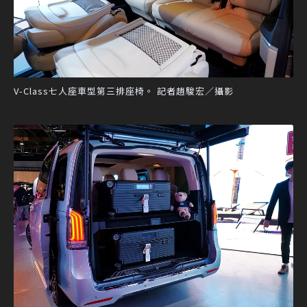
V-Class七人座車型第三排座椅。 記者趙駿宏／攝影