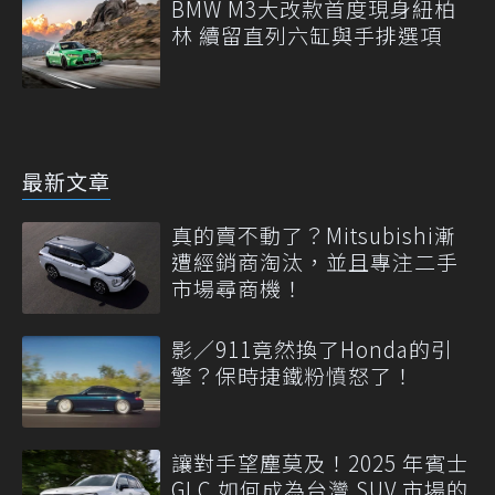
BMW M3大改款首度現身紐柏
林 續留直列六缸與手排選項
最新文章
真的賣不動了？Mitsubishi漸
遭經銷商淘汰，並且專注二手
市場尋商機！
影／911竟然換了Honda的引
擎？保時捷鐵粉憤怒了！
讓對手望塵莫及！2025 年賓士
GLC 如何成為台灣 SUV 市場的