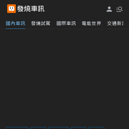
國內車訊
發燒試駕
國際車訊
電能世界
交通新訊