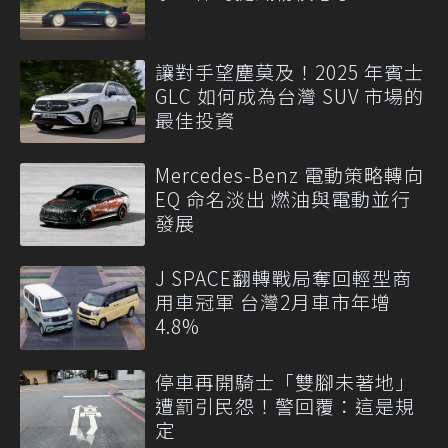
讓對手望塵莫及！2025 年賓士
GLC 如何成為台灣 SUV 市場的
最佳投資
Mercedes-Benz 電動策略轉向
EQ 命名淡出 燃油與電動並行
發展
J SPACE翻轉戰局奪回輕型商
用車冠軍 台灣2月車市年增
4.8%
停車再開騎士「雙腳未著地」
遭罰引民怨！警回覆：這是規
定