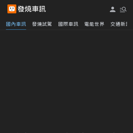
國內車訊
發燒試駕
國際車訊
電能世界
交通新訊