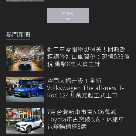
More
熱門新聞
進口車零關稅想得美！財政部
拒調降進口車關稅：恐損523億
稅 衝擊8萬人員生計
空間大幅升級！全新
Volkswagen The all-new T-
Roc 124.8 萬元起正式上市
7月台灣新車市場3.86萬輛
Toyota市占突破3成、休旅車
包辦暢銷榜8席