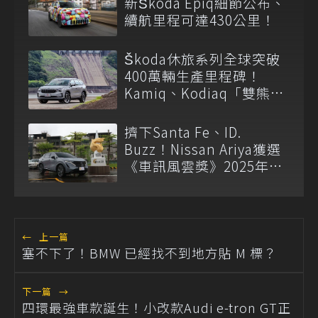
新Škoda Epiq細節公布、
續航里程可達430公里！
Škoda休旅系列全球突破
400萬輛生產里程碑！
Kamiq、Kodiaq「雙熊」
在台表現亮眼
擠下Santa Fe、ID.
Buzz！Nissan Ariya獲選
《車訊風雲獎》2025年度
風雲車
←
上一篇
塞不下了！BMW 已經找不到地方貼 M 標？
下一篇
→
四環最強車款誕生！小改款Audi e-tron GT正