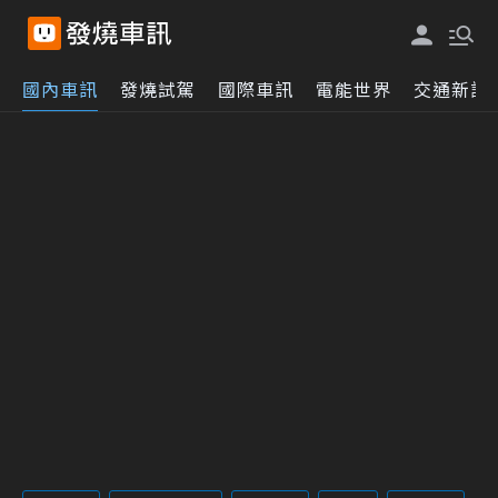
國內車訊
發燒試駕
國際車訊
電能世界
交通新訊