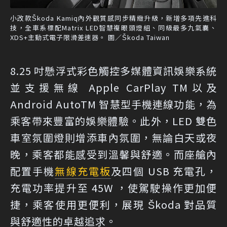
小改款Škoda Kamiq內外觀質感同步精緻升級，新增多項先進科
技，全車系標配Matrix LED智慧複眼頭燈組、同級最多九氣囊、
XDS+主動式電子限滑差速器。 圖／Škoda Taiwan
8.25 吋懸浮式彩色觸控多媒體資訊娛樂系統
並支援無線 Apple CarPlay TM以及
Android AutoTM 智慧型手機連線功能，為
乘客帶來豐富的娛樂體驗。此外，LED 雙色
車室氛圍燈則增添車內氛圍，無論白天或夜
晚，乘客都能感受到溫馨與舒適。而座艙內
配置手機
無線充電板
及四個 USB 充電孔，
充電功率提升至 45W ，使駕駛操作更加便
捷，乘客使用更便利，展現 Škoda 對品質
與舒適性的卓越追求。