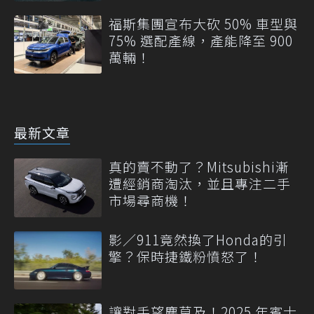
福斯集團宣布大砍 50% 車型與
75% 選配產線，產能降至 900
萬輛！
最新文章
真的賣不動了？Mitsubishi漸
遭經銷商淘汰，並且專注二手
市場尋商機！
影／911竟然換了Honda的引
擎？保時捷鐵粉憤怒了！
讓對手望塵莫及！2025 年賓士