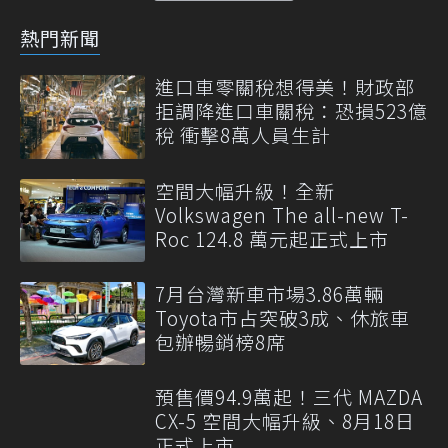
熱門新聞
進口車零關稅想得美！財政部
拒調降進口車關稅：恐損523億
稅 衝擊8萬人員生計
空間大幅升級！全新
Volkswagen The all-new T-
Roc 124.8 萬元起正式上市
7月台灣新車市場3.86萬輛
Toyota市占突破3成、休旅車
包辦暢銷榜8席
預售價94.9萬起！三代 MAZDA
CX-5 空間大幅升級、8月18日
正式上市