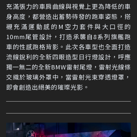
充滿張力的車肩曲線與視覺上更為降低的車
身高度，都營造出蓄勢待發的跑車姿態，搭
襯充滿運動感的M空力套件與大口徑的
10mm尾管設計，打造承襲自8系列旗艦跑
車的性感跑格背影。此次各車型也全面打造
流線銳利的全新四眼造型日行燈設計，呼應
獨一無二的全新BMW雷射尾燈，雷射光線條
交織於玻璃外罩中，當雷射光束穿透燈罩，
即會創造出絕美的璀璨光影。