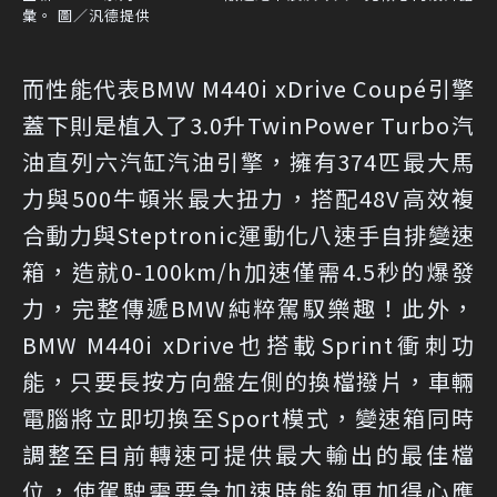
彙。 圖／汎德提供
而性能代表BMW M440i xDrive Coupé引擎
蓋下則是植入了3.0升TwinPower Turbo汽
油直列六汽缸汽油引擎，擁有374匹最大馬
力與500牛頓米最大扭力，搭配48V高效複
合動力與Steptronic運動化八速手自排變速
箱，造就0-100km/h加速僅需4.5秒的爆發
力，完整傳遞BMW純粹駕馭樂趣！此外，
BMW M440i xDrive也搭載Sprint衝刺功
能，只要長按方向盤左側的換檔撥片，車輛
電腦將立即切換至Sport模式，變速箱同時
調整至目前轉速可提供最大輸出的最佳檔
位，使駕駛需要急加速時能夠更加得心應