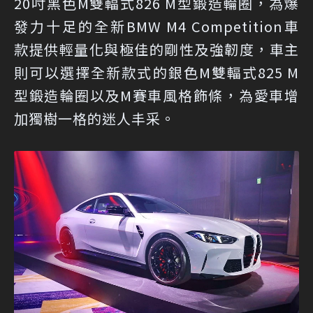
20吋黑色M雙輻式826 M型鍛造輪圈，為爆
發力十足的全新BMW M4 Competition車
款提供輕量化與極佳的剛性及強韌度，車主
則可以選擇全新款式的銀色M雙輻式825 M
型鍛造輪圈以及M賽車風格飾條，為愛車增
加獨樹一格的迷人丰采。