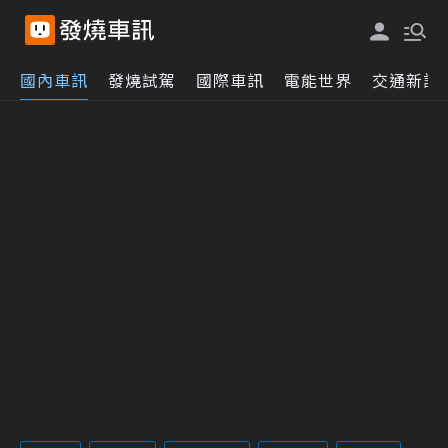
國內車訊
發燒試駕
國際車訊
電能世界
交通新訊