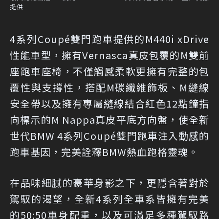
提供
4系列Coupé雙門跑車提供的M440i xDrive
性能車型，擁有Vernasca真皮包覆的M雙前
座跑車座椅，不僅觸感柔軟更擁有完整的包
覆性與支撐性，搭配M碳纖維飾板、M縫線
安全帶以及擁有專屬縫線結合紅色12點鐘指
向標示的M Nappa真皮平底方向盤，使全新
世代BMW 4系列Coupé雙門跑車注入動感的
跑車基因，完美詮釋BMW熱血跑格靈魂。
在品味細膩的豪華身影之下，更隱含著對於
駕馭的渴望，全新4系列全車系皆擁有完美
的50:50車身配重，以及可滿足多種駕馭路