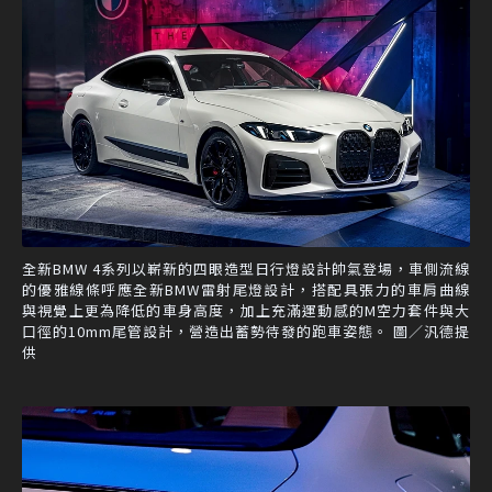
全新BMW 4系列以嶄新的四眼造型日行燈設計帥氣登場，車側流線
的優雅線條呼應全新BMW雷射尾燈設計，搭配具張力的車肩曲線
與視覺上更為降低的車身高度，加上充滿運動感的M空力套件與大
口徑的10mm尾管設計，營造出蓄勢待發的跑車姿態。 圖／汎德提
供