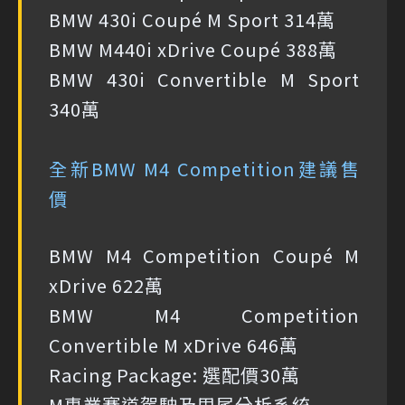
BMW 430i Coupé M Sport 314萬
BMW M440i xDrive Coupé 388萬
BMW 430i Convertible M Sport
340萬
全新BMW M4 Competition建議售
價
BMW M4 Competition Coupé M
xDrive 622萬
BMW M4 Competition
Convertible M xDrive 646萬
Racing Package: 選配價30萬
M專業賽道駕駛及甩尾分析系統