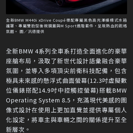
全新BMW M440i xDrive Coupé標配專屬黑色高光澤橫柵式水箱
護罩、專屬雙肋型後視鏡蓋與M Sport進階套件，呈現熱血的跑格
氛圍。 圖／汎德提供
全新BMW 4系列全車系打造全面進化的豪華
座艙布局，汲取了新世代設計語彙融合豪華
氛圍，並導入多項頂尖前衛科技配備，包含
極具未來感的懸浮式曲面螢幕(12.3吋虛擬數
位儀錶搭配14.9吋中控觸控螢幕)搭載BMW
Operating System 8.5，充滿現代美感的圖
像式設計在使用上更加直覺並提供專屬個人
化設定，將車主與車輛之間的關係提升至全
新層次。