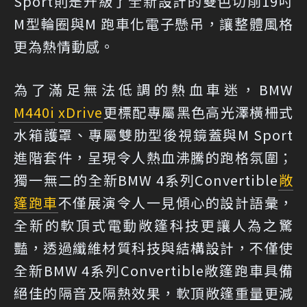
Sport則是升級了全新設計的雙色切削19吋
M型輪圈與M 跑車化電子懸吊，讓整體風格
更為熱情動感。
為了滿足無法低調的熱血車迷，BMW
M440i
xDrive
更標配專屬黑色高光澤橫柵式
水箱護罩、專屬雙肋型後視鏡蓋與M Sport
進階套件，呈現令人熱血沸騰的跑格氛圍；
獨一無二的全新BMW 4系列Convertible
敞
篷跑車
不僅展演令人一見傾心的設計語彙，
全新的軟頂式電動敞篷科技更讓人為之驚
豔，透過纖維材質科技與結構設計，不僅使
全新BMW 4系列Convertible敞篷跑車具備
絕佳的隔音及隔熱效果，軟頂敞篷重量更減