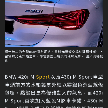
獨一無二的全新BMW雷射尾燈，雷射光線條交織於玻璃外罩中，
當雷射光束穿透燈罩，即會創造出絕美的璀璨光影。 圖／汎德提
供
BMW 420i M
Sport
以及430i M Sport車型
車頭前方的水箱護罩外框以霧銀色造型線條
包覆，點綴出更為優雅動人的氣息，而420i
M Sport首次加入藍色M煞車卡鉗、430i M