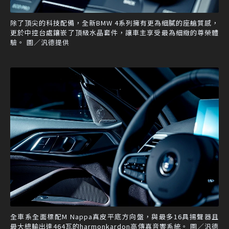
除了頂尖的科技配備，全新BMW 4系列擁有更為細膩的座艙質感，
更於中控台處鑲嵌了頂級水晶套件，讓車主享受最為細緻的尊榮體
驗。 圖／汎德提供
全車系全面標配M Nappa真皮平底方向盤，與最多16具揚聲器且
最大總輸出達464瓦的harmonkardon高傳真音響系統。 圖／汎德