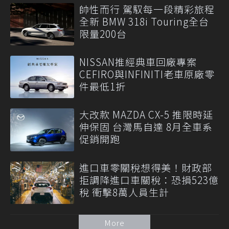
帥性而行 駕馭每一段精彩旅程
全新 BMW 318i Touring全台
限量200台
NISSAN推經典車回廠專案
CEFIRO與INFINITI老車原廠零
件最低1折
大改款 MAZDA CX-5 推限時延
伸保固 台灣馬自達 8月全車系
促銷開跑
進口車零關稅想得美！財政部
拒調降進口車關稅：恐損523億
稅 衝擊8萬人員生計
More