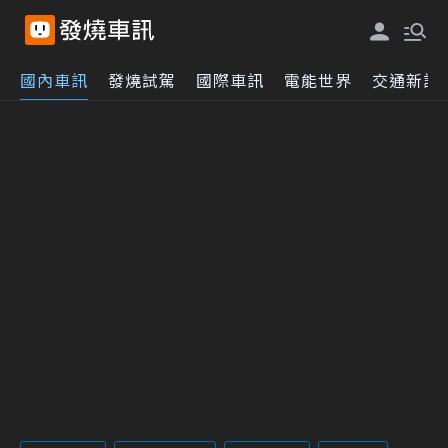
國內車訊
發燒試駕
國際車訊
電能世界
交通新訊