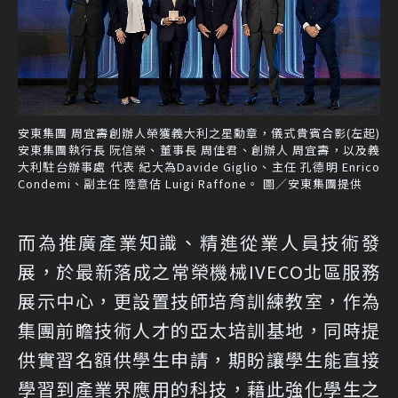
安東集團 周宜壽創辦人榮獲義大利之星勳章，儀式貴賓合影(左起)
安東集團執行長 阮信榮、董事長 周佳君、創辦人 周宜壽，以及義
大利駐台辦事處 代表 紀大為Davide Giglio、主任 孔德明 Enrico
Condemi、副主任 陸意佶 Luigi Raffone。 圖／安東集團提供
而為推廣產業知識、精進從業人員技術發
展，於最新落成之常榮機械IVECO北區服務
展示中心，更設置技師培育訓練教室，作為
集團前瞻技術人才的亞太培訓基地，同時提
供實習名額供學生申請，期盼讓學生能直接
學習到產業界應用的科技，藉此強化學生之