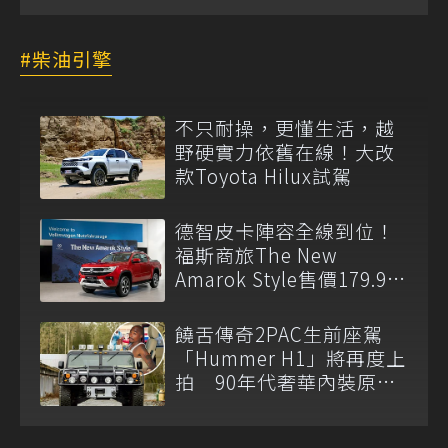
柴油引擎
不只耐操，更懂生活，越
野硬實力依舊在線！大改
款Toyota Hilux試駕
德智皮卡陣容全線到位！
福斯商旅The New
Amarok Style售價179.9萬
元起登台上市
饒舌傳奇2PAC生前座駕
「Hummer H1」將再度上
拍 90年代奢華內裝原汁
原味