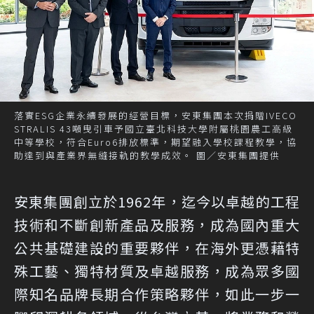
落實ESG企業永續發展的經營目標，安東集團本次捐贈IVECO
STRALIS 43噸曳引車予國立臺北科技大學附屬桃園農工高級
中等學校，符合Euro6排放標準，期望融入學校課程教學，協
助達到與產業界無縫接軌的教學成效。 圖／安東集團提供
安東集團創立於1962年，迄今以卓越的工程
技術和不斷創新產品及服務，成為國內重大
公共基礎建設的重要夥伴，在海外更憑藉特
殊工藝、獨特材質及卓越服務，成為眾多國
際知名品牌長期合作策略夥伴，如此一步一