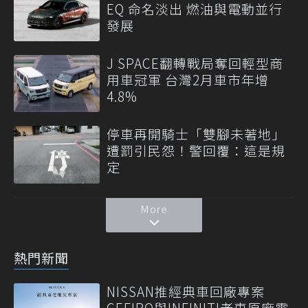
EQ 命名淡出 燃油與電動並行
發展
J SPACE翻轉戰局奪回輕型商
用車冠軍 台灣2月車市年增
4.8%
停車再開騎士「雙腳未著地」
遭罰引民怨！警回覆：這是規
定
More
熱門新聞
NISSAN推經典車回廠專案
CEFIRO與INFINITI老車原廠零