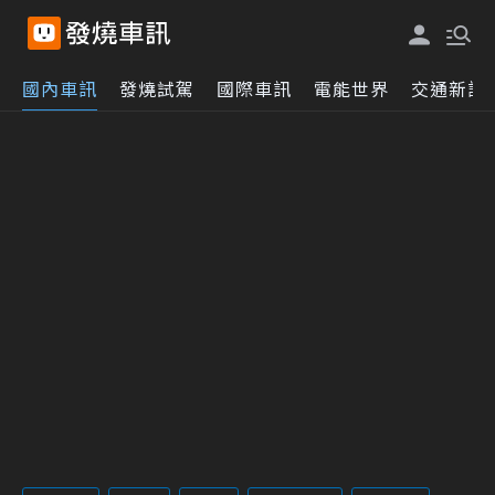
國內車訊
發燒試駕
國際車訊
電能世界
交通新訊