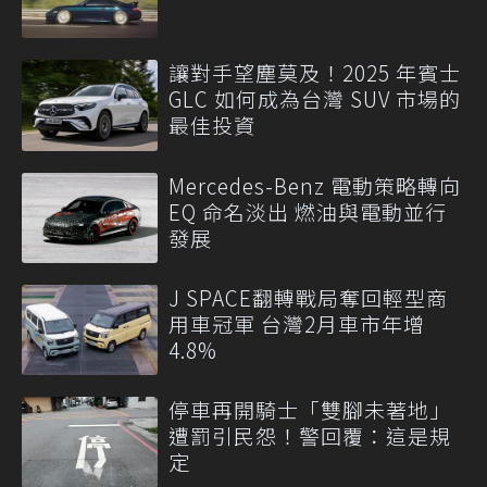
讓對手望塵莫及！2025 年賓士
GLC 如何成為台灣 SUV 市場的
最佳投資
Mercedes-Benz 電動策略轉向
EQ 命名淡出 燃油與電動並行
發展
J SPACE翻轉戰局奪回輕型商
用車冠軍 台灣2月車市年增
4.8%
停車再開騎士「雙腳未著地」
遭罰引民怨！警回覆：這是規
定