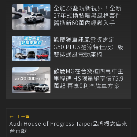
全能ZS翻玩新視界！全新
27年式換裝曜黑風格套件
舊換新60萬內輕鬆入手
歡慶獲車訊風雲獎肯定
G50 PLUS酷涼特仕版升級
雙排通風電動座椅
歡慶MG在台突破四萬車主
里程碑 HS限量絕享價75.9
萬起 再享0利率購車方案
←
上一篇
Audi House of Progress Taipei品牌概念店來
台再獻