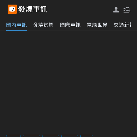
國內車訊
發燒試駕
國際車訊
電能世界
交通新訊