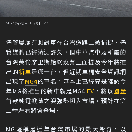
MG4純電車。 摘自MG
儘管屢屢有測試車在台灣道路上被捕捉、儘
管媒體已經猜測許久，但中華汽車及所屬的
台灣英倫摩里斯始終沒有正面提及今年將推
出的
新車
是哪一台，但近期車輛安全資訊網
出現了
MG4
的車名，基本上已經算是確認今
年MG將推出的新車就是MG4
EV
，將以
國產
首款純電掀背之姿強勢切入市場，預計在第
二季左右將會登場。
MG堪稱是近年台灣市場的最大驚奇，以