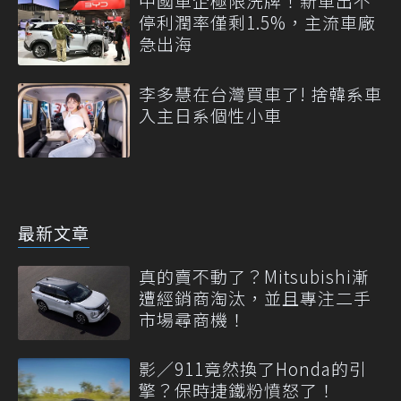
中國車企極限洗牌！新車出不
停利潤率僅剩1.5%，主流車廠
急出海
李多慧在台灣買車了! 捨韓系車
入主日系個性小車
最新文章
真的賣不動了？Mitsubishi漸
遭經銷商淘汰，並且專注二手
市場尋商機！
影／911竟然換了Honda的引
擎？保時捷鐵粉憤怒了！