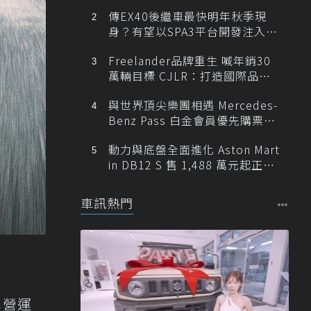
傳EX40後繼車最快明年秋季現
身？有望以SPA3平台開發注入80
0V動力
Freelander品牌重生 喊年銷30
萬輛目標 CJLR：打造國際品牌
半數銷量來自全球！
與世界頂尖樂團相遇 Mercedes-
Benz Pass 白金會員優先購票維
也納愛樂
動力與底盤全面進化 Aston Mart
in DB12 S 售 1,488 萬元起正式
登台
車訊熱門
車營運