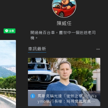
陳威任
開過幾百台車，塵世中一個迷途老司
機。
車訊最新
馬斯克稱光達「徒勞之舉」！Wa
ymo執行長嗆：純視覺難達真正
自動駕駛