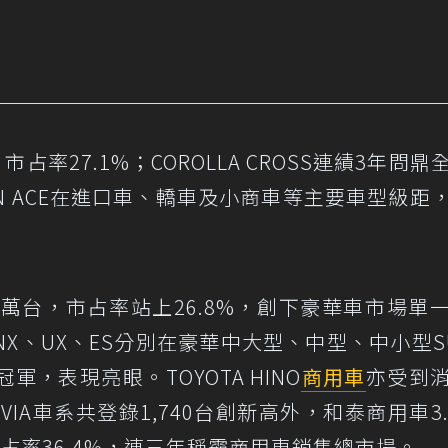
市占率27.1%；COROLLA CROSS連績3年問鼎
OWN ACE在進口車、轎車及小商車等主要車型級距
3萬台，市占率站上26.8%，創下豪華車市場單
、NX、UX、ES分別在豪華中大型、中型、中小型S
，表現亮眼。TOYOTA HINO
商用車
亦受到
ANVIA車系共登錄1,740台創新高外，和泰商用車3.
市占率36.4%，連三年稱霸商用車銷售總市場。