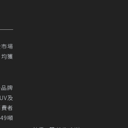
全市場
，均獲
一品牌
UV及
消費者
49噸