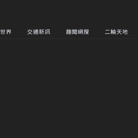
世界
交通新訊
趣聞網搜
二輪天地