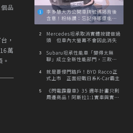
三個品
李多慧大方公開車牌號碼揭背後
含意！粉絲讚：忘記停哪還能幫
忙找車
Mercedes坦承取消實體按鍵做過
7台，
頭 但車內大螢幕不會因此消失
16萬
Subaru坦承性能車「變得太無
聊」成立全新性能部門，三款手
頭。
排跑車開發中！
就是要侵門踏戶！BYD Racco正
式上市 正面迎戰日系K-Car霸主
《閃電霹靂車》35 週年計畫只剩
周邊商品！阿斯拉1:1實車與實體
展覽雙雙喊卡