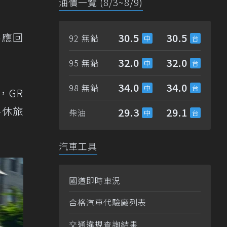
油價一覽 (8/3~8/9)
供應回
30.5
30.5
92 無鉛
32.0
32.0
95 無鉛
34.0
34.0
98 無鉛
，GR
界休旅
29.3
29.1
柴油
汽車工具
國道即時車況
合格汽車代驗廠列表
交通違規查詢結果