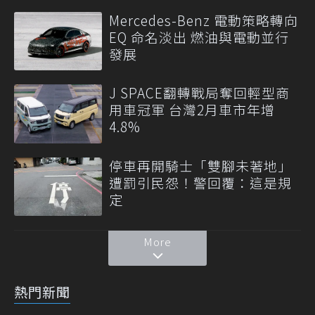
Mercedes-Benz 電動策略轉向
EQ 命名淡出 燃油與電動並行
發展
J SPACE翻轉戰局奪回輕型商
用車冠軍 台灣2月車市年增
4.8%
停車再開騎士「雙腳未著地」
遭罰引民怨！警回覆：這是規
定
More
熱門新聞