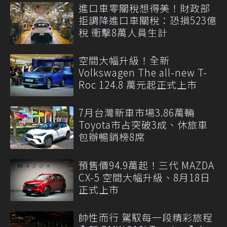
進口車零關稅想得美！財政部
拒調降進口車關稅：恐損523億
稅 衝擊8萬人員生計
空間大幅升級！全新
Volkswagen The all-new T-
Roc 124.8 萬元起正式上市
7月台灣新車市場3.86萬輛
Toyota市占突破3成、休旅車
包辦暢銷榜8席
預售價94.9萬起！三代 MAZDA
CX-5 空間大幅升級、8月18日
正式上市
帥性而行 駕馭每一段精彩旅程