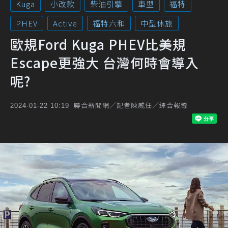
Kuga
小改款
柴油引擎
車型
福特
PHEV
Active
福特六和
中型休旅
歐規Ford Kuga PHEV比美規
Escape更強大 台灣何時會導入
呢?
聯合新聞網／記者陳威任／綜合報導
2024-01-22 10:19