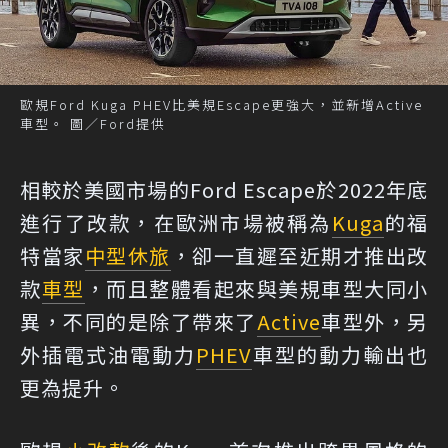
歐規Ford Kuga PHEV比美規Escape更強大，並新增Active
車型。 圖／Ford提供
相較於美國市場的Ford Escape於2022年底
進行了改款，在歐洲市場被稱為
Kuga
的福
特當家
中型休旅
，卻一直遲至近期才推出改
款
車型
，而且整體看起來與美規車型大同小
異，不同的是除了帶來了
Active
車型外，另
外插電式油電動力
PHEV
車型的動力輸出也
更為提升。