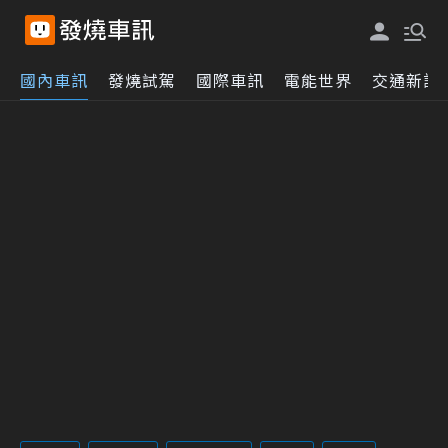
國內車訊
發燒試駕
國際車訊
電能世界
交通新訊