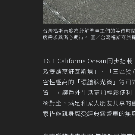
台灣福斯商旅為紓解準車主們的等待時間，
度需求與滿心期待。 圖／台灣福斯商旅
T6.1 California Oc
及雙爐烹飪瓦斯爐」、「三區獨
密性極高的「環艙遮光簾」等可
置」，讓戶外生活更加輕鬆便利
椅對坐，滿足和家人朋友共享的
家皆能親身感受經典露營車的無