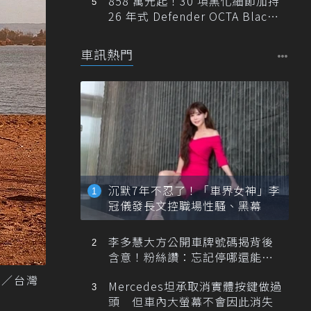
858 萬元起！30 項黑化細節加持
26 年式 Defender OCTA Black
限量 5 席登台
車訊熱門
沉默7年不忍了！「車界女神」李
冠儀發長文控職場性騷、黑幕
李多慧大方公開車牌號碼揭背後
含意！粉絲讚：忘記停哪還能幫
忙找車
圖／台灣
Mercedes坦承取消實體按鍵做過
頭 但車內大螢幕不會因此消失