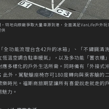
特地向原廠爭取大量車源到港，全面滿足VanLife戶外玩
提供
ean同步搭載「全功能流理台含42升的冰箱」、「不鏽鋼清
立恆溫空調含駐車暖氣」，以及多功能「置衣櫃
對應多樣化的戶外生活所需。同時備有「外接式
；此外，駕駛艙座椅亦可180度轉向與乘客艙的
歡樂時光。福斯商旅期望讓所有喜愛說走就走的
窮魅力。