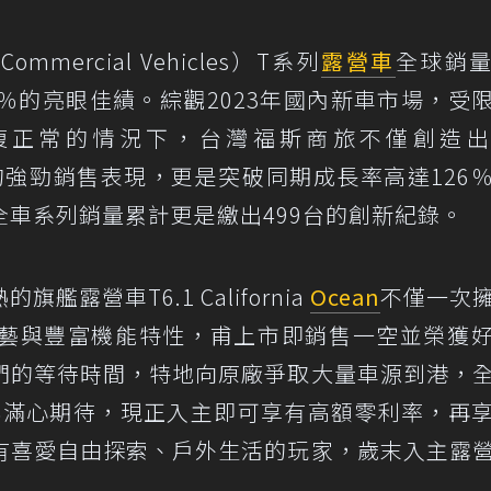
 Commercial Vehicles）T系列
露營車
全球銷
5.7％的亮眼佳績。綜觀2023年國內新車市場，受
復正常的情況下，台灣福斯商旅不僅創造
的強勁銷售表現，更是突破同期成長率高達126
車系列銷量累計更是繳出499台的創新紀錄。
露營車T6.1 California
Ocean
不僅一次
藝與豐富機能特性，甫上市即銷售一空並榮獲
們的等待時間，特地向原廠爭取大量車源到港，
需求與滿心期待，現正入主即可享有高額零利率，再
有喜愛自由探索、戶外生活的玩家，歲末入主露