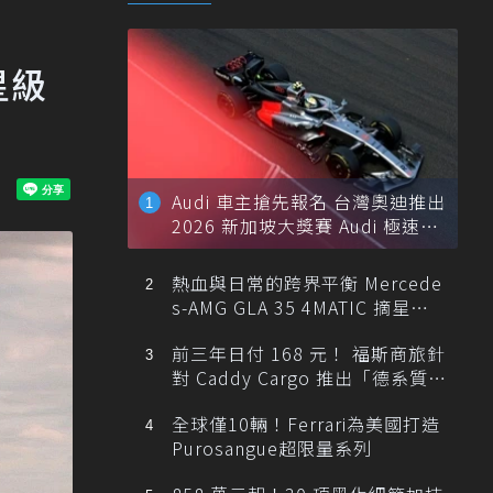
星級
Audi 車主搶先報名 台灣奧迪推出
2026 新加坡大獎賽 Audi 極速之
旅
熱血與日常的跨界平衡 Mercede
s-AMG GLA 35 4MATIC 摘星版
輕旅
前三年日付 168 元！ 福斯商旅針
對 Caddy Cargo 推出「德系質感
精算圓夢」與「打天下」專案
全球僅10輛！Ferrari為美國打造
Purosangue超限量系列