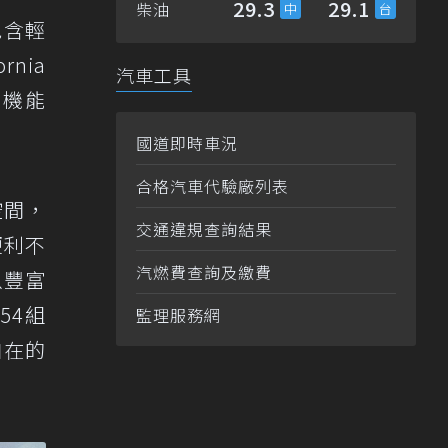
29.3
29.1
柴油
包含輕
rnia
汽車工具
實用機能
國道即時車況
合格汽車代驗廠列表
空間，
交通違規查詢結果
便利不
汽燃費查詢及繳費
以豐富
54組
監理服務網
自在的