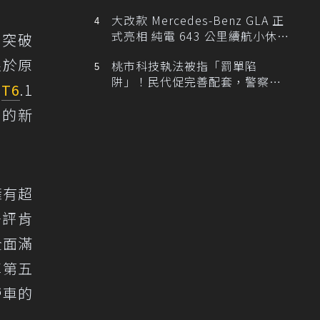
大改款 Mercedes-Benz GLA 正
式亮相 純電 643 公里續航小休
量突破
旅！
限於原
桃市科技執法被指「罰單陷
阱」！民代促完善配套，警察局
出
T6
.1
提數據回應
％的新
擁有超
好評肯
全面滿
享第五
營車的