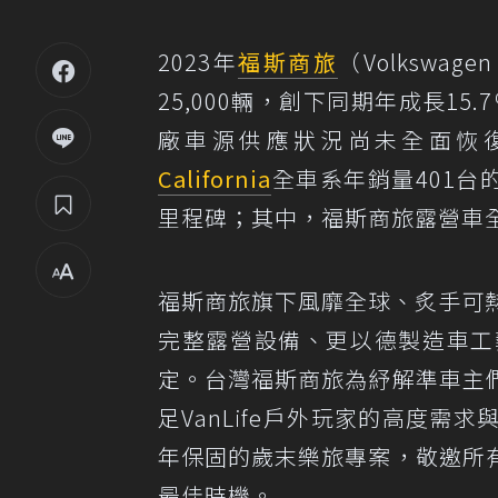
2023年
福斯商旅
（Volkswagen
25,000輛，創下同期年成長1
廠車源供應狀況尚未全面恢
California
全車系年銷量401台
里程碑；其中，福斯商旅露營車全
福斯商旅旗下風靡全球、炙手可熱的旗艦
完整露營設備、更以德製造車工
定。台灣福斯商旅為紓解準車主
足VanLife戶外玩家的高度
年保固的歲末樂旅專案，敬邀所
最佳時機。