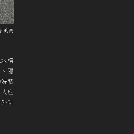
家的高
洗水槽
」、隱
沖洗裝
二人座
戶外玩