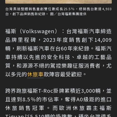
台灣奧迪整體銷售量創雙位數成長25.5％，總銷售台數達4,933
台，創下品牌銷售新紀錄。 圖／台灣福斯集團提供
福斯（Volkswagen）：台灣福斯汽車締造
品牌里程碑，2023年度銷售創下14,009
輛，刷新福斯汽車在台60年來紀錄。福斯汽
車持續以先進的安全科技、卓越的工藝品
質，和源源不絕的駕控樂趣征服消費者，尤
以多元的
休旅車
款陣容最受歡迎。
跨界跑旅福斯T-Roc掛牌累積近3,000輛，並
且達到8.5％的市佔率，奪得A0級距的進口
休旅銷售冠軍。而歐洲休旅霸主福斯
Tiguan以5,510輛的掛牌數，穩坐台灣德系