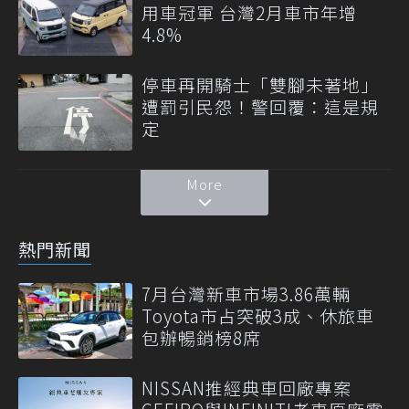
用車冠軍 台灣2月車市年增
4.8%
停車再開騎士「雙腳未著地」
遭罰引民怨！警回覆：這是規
定
More
熱門新聞
7月台灣新車市場3.86萬輛
Toyota市占突破3成、休旅車
包辦暢銷榜8席
NISSAN推經典車回廠專案