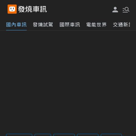
國內車訊
發燒試駕
國際車訊
電能世界
交通新訊