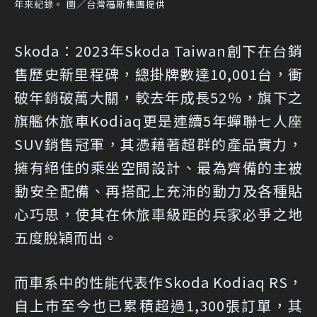
年來紀錄。 圖／台灣福斯集團提供
Skoda：2023年Skoda Taiwan創下在台銷
售歷史新里程碑，總掛牌數達10,001台，衝
破年銷破萬大關，較去年成長52％，旗下之
旗艦休旅車Kodiaq更是連續5年蟬聯七人座
SUV銷售冠軍，其憑藉著超群的產品實力，
擁有絕佳的乘坐空間設計、最為齊備的主被
動安全配備、再搭配上充沛的動力及各種貼
心巧思，使其在休旅車級距的兵家必爭之地
五度脫穎而出。
而車系中的性能代表作Skoda Kodiaq RS，
自上市至今也已累積超過1,300張訂單，其