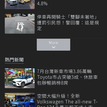
4.8%
停車再開騎士「雙腳未著地」
遭罰引民怨！警回覆：這是規
定
More
熱門新聞
7月台灣新車市場3.86萬輛
Toyota市占突破3成、休旅車
包辦暢銷榜8席
空間大幅升級！全新
Volkswagen The all-new T-