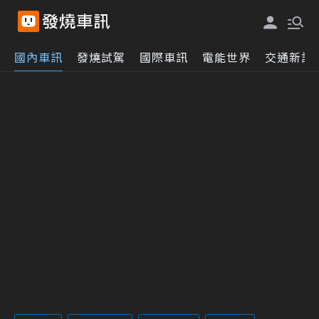
國內車訊
發燒試駕
國際車訊
電能世界
交通新訊