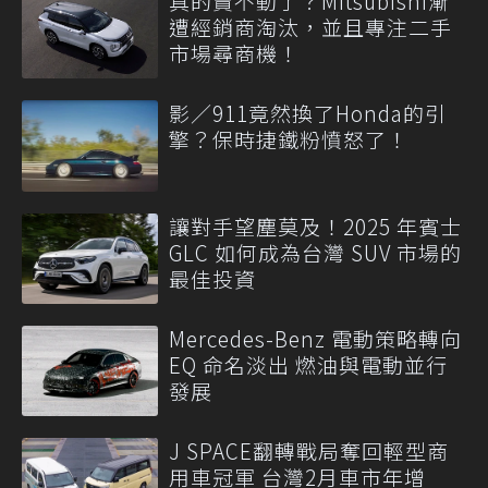
真的賣不動了？Mitsubishi漸
遭經銷商淘汰，並且專注二手
市場尋商機！
影／911竟然換了Honda的引
擎？保時捷鐵粉憤怒了！
讓對手望塵莫及！2025 年賓士
GLC 如何成為台灣 SUV 市場的
最佳投資
Mercedes-Benz 電動策略轉向
EQ 命名淡出 燃油與電動並行
發展
J SPACE翻轉戰局奪回輕型商
用車冠軍 台灣2月車市年增