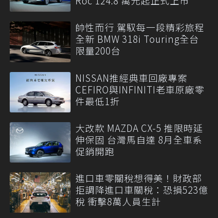
Roc 124.8 萬元起正式上市
帥性而行 駕馭每一段精彩旅程
全新 BMW 318i Touring全台
限量200台
NISSAN推經典車回廠專案
CEFIRO與INFINITI老車原廠零
件最低1折
大改款 MAZDA CX-5 推限時延
伸保固 台灣馬自達 8月全車系
促銷開跑
進口車零關稅想得美！財政部
拒調降進口車關稅：恐損523億
稅 衝擊8萬人員生計