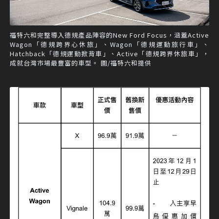
福特六和完整導入德規產品陣容的New Ford Focus，涵蓋Active
Wagon「德規跨界心休旅」、Wagon「德規運動旅行車」、
Hatchback「德規運動掀背車」、Active「德規跨界休旅車」，
成就台灣市場最豐富的車型。 圖/福特六和提供