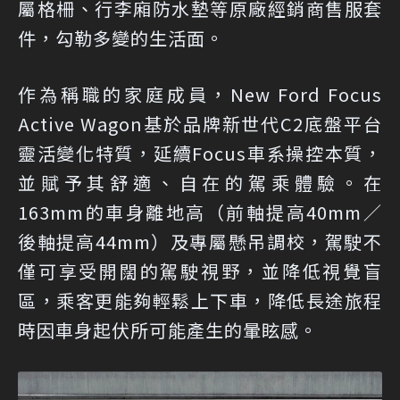
屬格柵、行李廂防水墊等原廠經銷商售服套
件，勾勒多變的生活面。
作為稱職的家庭成員，New Ford Focus
Active Wagon基於品牌新世代C2底盤平台
靈活變化特質，延續Focus車系操控本質，
並賦予其舒適、自在的駕乘體驗。在
163mm的車身離地高（前軸提高40mm／
後軸提高44mm）及專屬懸吊調校，駕駛不
僅可享受開闊的駕駛視野，並降低視覺盲
區，乘客更能夠輕鬆上下車，降低長途旅程
時因車身起伏所可能產生的暈眩感。