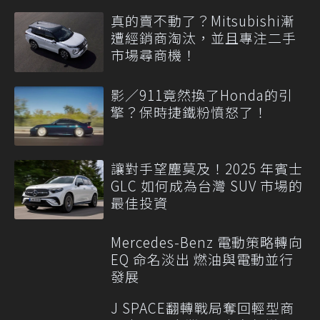
真的賣不動了？Mitsubishi漸
遭經銷商淘汰，並且專注二手
市場尋商機！
影／911竟然換了Honda的引
擎？保時捷鐵粉憤怒了！
讓對手望塵莫及！2025 年賓士
GLC 如何成為台灣 SUV 市場的
最佳投資
Mercedes-Benz 電動策略轉向
EQ 命名淡出 燃油與電動並行
發展
J SPACE翻轉戰局奪回輕型商