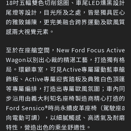
18吋五輻雙色切削鋁圈、車尾LED燻黑設計
尾燈等設計，目光所及之處，皆是獨具匠心
的雅致鋪陳，更完美融合跨界運動及歐風質
感兩大視覺元素。
至於在座艙空間，New Ford Focus Active
Wagon以別出心裁的精湛工藝，打造獨有格
局。環顧車室，可見Active專屬躍動藍車艙
飾板、Active專屬迎賓踏板及典雅白色頂篷
等專屬編排，打造出專屬歐風氛圍；車內同
步沿用由義大利知名座椅製造商精心打造的
Ford Sensico®時尚永續皮革座椅（駕駛座8
向電動可調），以細膩觸感、高透氣及耐磨
特性，營造出色的乘坐舒適性。