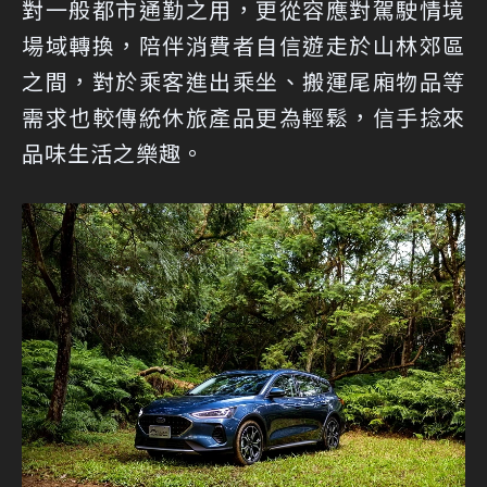
對一般都市通勤之用，更從容應對駕駛情境
場域轉換，陪伴消費者自信遊走於山林郊區
之間，對於乘客進出乘坐、搬運尾廂物品等
需求也較傳統休旅產品更為輕鬆，信手捻來
品味生活之樂趣。