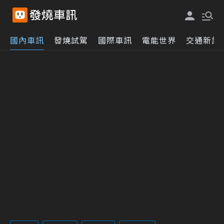
國內車訊
發燒試駕
國際車訊
電能世界
交通新訊