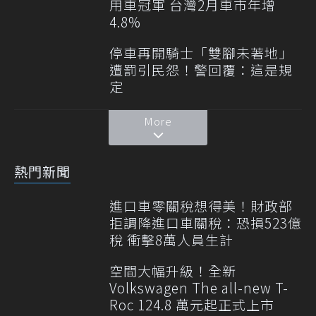
用車冠軍 台灣2月車市年增
4.8%
停車再開騎士「雙腳未著地」
遭罰引民怨！警回覆：這是規
定
More
熱門新聞
進口車零關稅想得美！財政部
拒調降進口車關稅：恐損523億
稅 衝擊8萬人員生計
空間大幅升級！全新
Volkswagen The all-new T-
Roc 124.8 萬元起正式上市