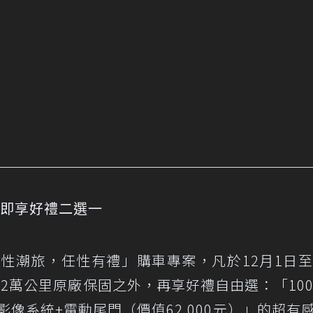
rek即享好禮二選一
出「個性潮旅，任性有禮」購車專案，凡於12月1日至
5年或12萬公里原廠保固之外，再享好禮自由選：「100
影像系統+電動尾門（價值62,000元）」的超有