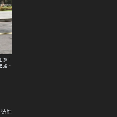
自由選：
車禮遇。
原裝進