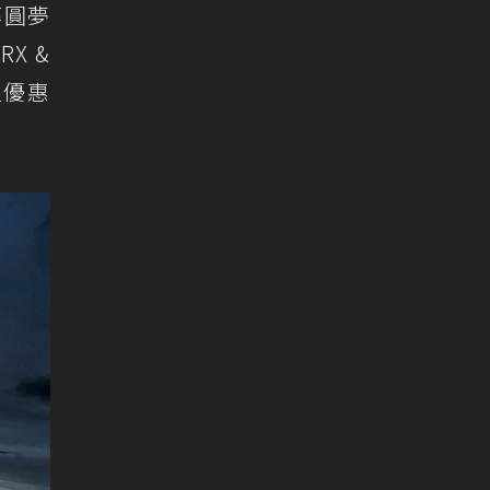
率圓夢
X &
值優惠