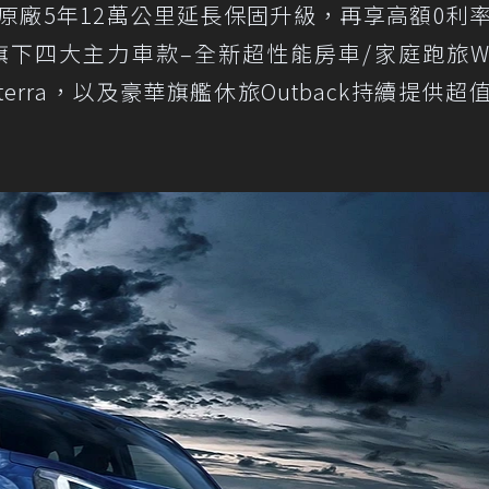
皆享原廠5年12萬公里延長保固升級，再享高額0利
旗下四大主力車款–全新超性能房車/家庭跑旅WR
terra，以及豪華旗艦休旅Outback持續提供超