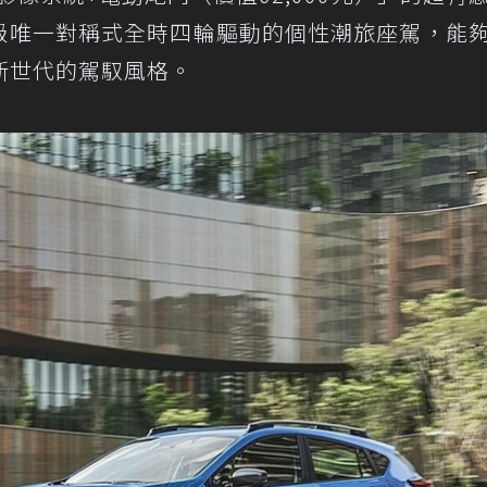
同級唯一對稱式全時四輪驅動的個性潮旅座駕，能
新世代的駕馭風格。