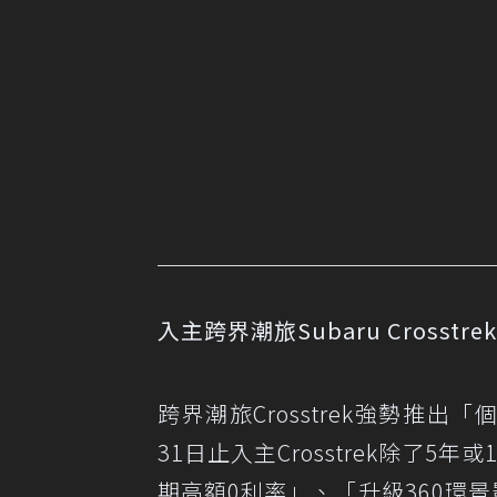
入主跨界潮旅Subaru Crosst
跨界潮旅Crosstrek強勢推
31日止入主Crosstrek除了
期高額0利率」、「升級360環景