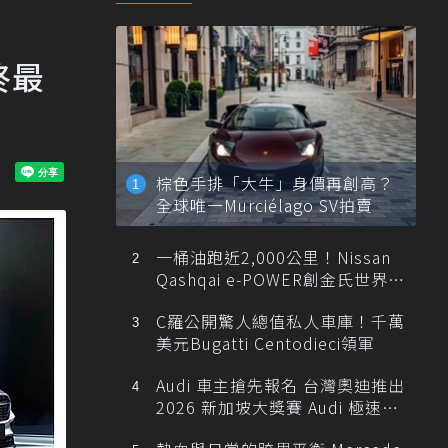
終最
棕色手排「大牛」身價再創高？
全球唯一Murciélago SV拍賣
一桶油跑近2,000公里！Nissan
Qashqai e-POWER創金氏世界紀
錄
C羅公開驚人總值私人車庫！千萬
美元Bugatti Centodieci領軍
Audi 車主搶先報名 台灣奧迪推出
2026 新加坡大獎賽 Audi 極速之
旅