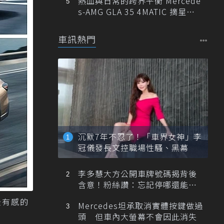
熱血與日常的跨界平衡 Mercede
s-AMG GLA 35 4MATIC 摘星版
輕旅
車訊熱門
沉默7年不忍了！「車界女神」李
冠儀發長文控職場性騷、黑幕
李多慧大方公開車牌號碼揭背後
含意！粉絲讚：忘記停哪還能幫
忙找車
最有感的
Mercedes坦承取消實體按鍵做過
頭 但車內大螢幕不會因此消失