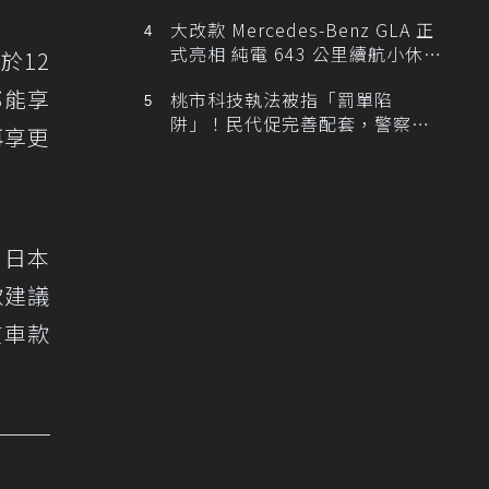
大改款 Mercedes-Benz GLA 正
式亮相 純電 643 公里續航小休
於12
旅！
都能享
桃市科技執法被指「罰單陷
阱」！民代促完善配套，警察局
再享更
提數據回應
，日本
款建議
質車款