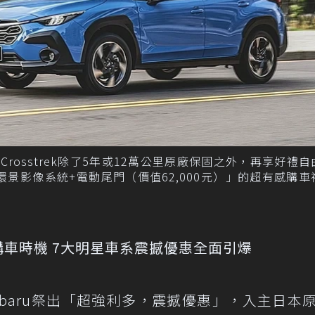
u Crosstrek除了5年或12萬公里原廠保固之外，再享好禮
0環景影像系統+電動尾門（價值62,000元）」的超有感購
佳購車時機 7大明星車系震撼優惠全面引爆
baru祭出「超強利多，震撼優惠」，入主日本