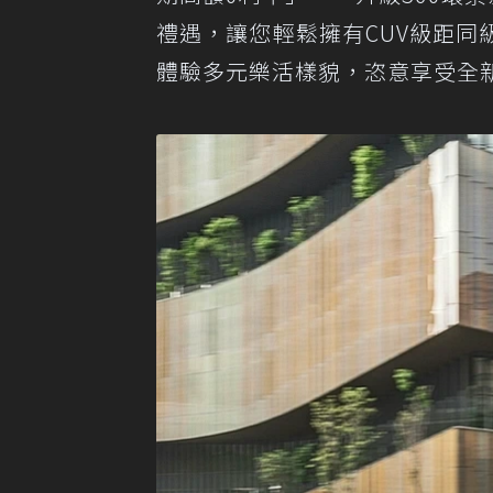
禮遇，讓您輕鬆擁有CUV級距
體驗多元樂活樣貌，恣意享受全