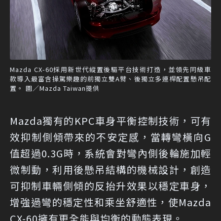
Mazda CX-60採用新世代縱置後驅平台技術打造，並領先同級車
款導入最富含操駕樂趣的前獨立雙A臂、後獨立多連桿配置懸吊配
置。 圖／Mazda Taiwan提供
Mazda獨有的KPC車身平衡控制技術，可有
效抑制側傾帶來的不安定感，當轉彎橫向G
值超過0.3G時，系統會對彎內側後輪施加輕
微制動，利用後懸吊結構的機械設計，創造
可抑制車輛側傾的反抬升效果以穩定車身，
增強過彎的穩定性和乘坐舒適性，使Mazda
CX-60擁有更全能與均衡的動態表現。