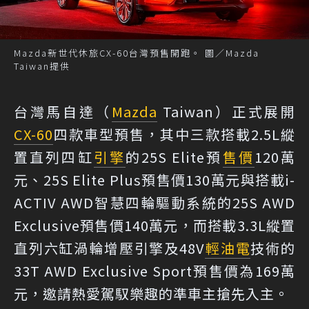
Mazda新世代休旅CX-60台灣預售開跑。 圖／Mazda
Taiwan提供
台灣馬自達（
Mazda
Taiwan）正式展開
CX-60
四款車型預售，其中三款搭載2.5L縱
置直列四缸
引擎
的25S Elite預
售價
120萬
元、25S Elite Plus預售價130萬元與搭載i-
ACTIV AWD智慧四輪驅動系統的25S AWD
Exclusive預售價140萬元，而搭載3.3L縱置
直列六缸渦輪增壓引擎及48V
輕油電
技術的
33T AWD Exclusive Sport預售價為169萬
元，邀請熱愛駕馭樂趣的準車主搶先入主。