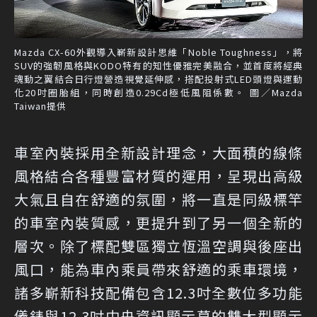
Mazda CX-60外觀導入嶄新設計思維「Noble Toughness」，將
SUV的強韌風格與KODO特有的知性優雅完美融合，並首度將經典
魂動之翼結合日行燈營造視覺延伸感，搭配投射式LED頭燈與運動
化20吋圈胎組，同時創造0.29Cd極低風阻係數。 圖／Mazda
Taiwan提供
車室內裝採用全新設計理念，大面積的線條
風格結合各種豐富材質的運用，呈現出高級
大氣且自在舒適的氛圍，將一直是同級標竿
的車室內裝質感，更提升到了另一個全新的
層次。除了標配雙區獨立恆溫空調與後座出
風口，能為車內乘員帶來舒適的乘車環境，
諸多嶄新科技配備包含12.3吋全數位多功能
儀錶與12.3吋中央資訊顯示幕的雙大型顯示