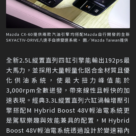
Mazda CX-60提供兩款汽油引擎均搭配Mazda自行開發的全新
SKYACTIV-DRIVE八速手自排變速系統。 圖／Mazda Taiwan提供
全新2.5L縱置直列四缸引擎能輸出192ps最
大馬力，並採用大量輕量化鋁合金材質且優
化供油系統，使最大扭力峰值能於
3,000rpm全數迸發，帶來線性且輕快的加
速表現。經典3.3L縱置直列六缸渦輪增壓引
擎搭配M Hybrid Boost 48V輕油電系統更
是駕馭樂趣與效能兼具的配置，M Hybrid
Boost 48V輕油電系統透過設計於變速箱內