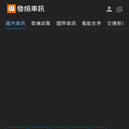
國內車訊
發燒試駕
國際車訊
電能世界
交通新訊