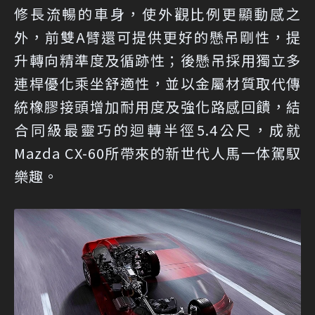
修長流暢的車身，使外觀比例更顯動感之
外，前雙A臂還可提供更好的懸吊剛性，提
升轉向精準度及循跡性；後懸吊採用獨立多
連桿優化乘坐舒適性，並以金屬材質取代傳
統橡膠接頭增加耐用度及強化路感回饋，結
合同級最靈巧的迴轉半徑5.4公尺，成就
Mazda CX-60所帶來的新世代人馬一体駕馭
樂趣。