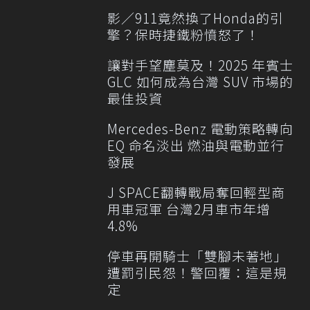
影／911竟然換了Honda的引
擎？保時捷鐵粉憤怒了！
讓對手望塵莫及！2025 年賓士
GLC 如何成為台灣 SUV 市場的
最佳投資
Mercedes-Benz 電動策略轉向
EQ 命名淡出 燃油與電動並行
發展
J SPACE翻轉戰局奪回輕型商
用車冠軍 台灣2月車市年增
4.8%
停車再開騎士「雙腳未著地」
遭罰引民怨！警回覆：這是規
定