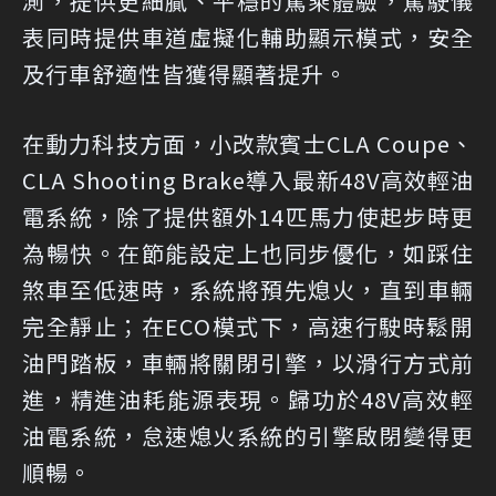
測，提供更細膩、平穩的駕乘體驗，駕駛儀
表同時提供車道虛擬化輔助顯示模式，安全
及行車舒適性皆獲得顯著提升。
在動力科技方面，小改款賓士CLA Coupe、
CLA Shooting Brake導入最新48V高效輕油
電系統，除了提供額外14匹馬力使起步時更
為暢快。在節能設定上也同步優化，如踩住
煞車至低速時，系統將預先熄火，直到車輛
完全靜止；在ECO模式下，高速行駛時鬆開
油門踏板，車輛將關閉引擎，以滑行方式前
進，精進油耗能源表現。歸功於48V高效輕
油電系統，怠速熄火系統的引擎啟閉變得更
順暢。