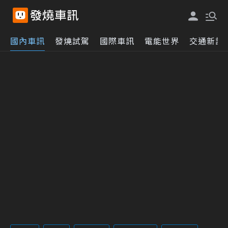
國內車訊
發燒試駕
國際車訊
電能世界
交通新訊