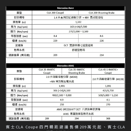
賓士CLA Coupe四門轎跑建議售價209萬元起、賓士CLA