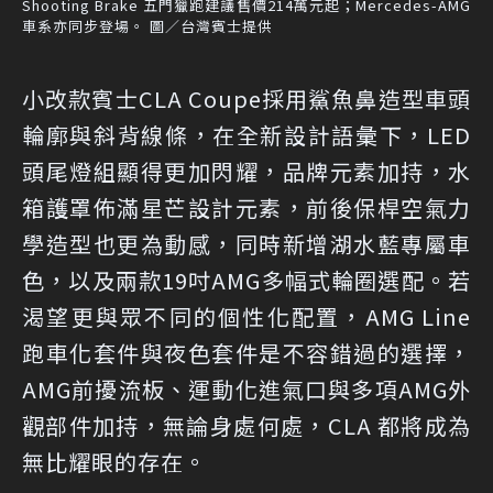
Shooting Brake 五門獵跑建議售價214萬元起；Mercedes-AMG
車系亦同步登場。 圖／台灣賓士提供
小改款賓士CLA Coupe採用鯊魚鼻造型車頭
輪廓與斜背線條，在全新設計語彙下，LED
頭尾燈組顯得更加閃耀，品牌元素加持，水
箱護罩佈滿星芒設計元素，前後保桿空氣力
學造型也更為動感，同時新增湖水藍專屬車
色，以及兩款19吋AMG多幅式輪圈選配。若
渴望更與眾不同的個性化配置，AMG Line
跑車化套件與夜色套件是不容錯過的選擇，
AMG前擾流板、運動化進氣口與多項AMG外
觀部件加持，無論身處何處，CLA 都將成為
無比耀眼的存在。