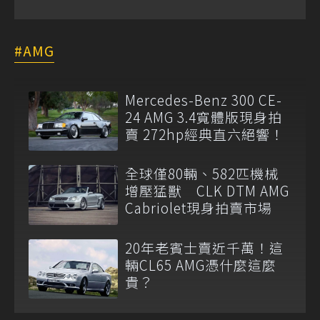
AMG
Mercedes-Benz 300 CE-
24 AMG 3.4寬體版現身拍
賣 272hp經典直六絕響！
全球僅80輛、582匹機械
增壓猛獸 CLK DTM AMG
Cabriolet現身拍賣市場
20年老賓士賣近千萬！這
輛CL65 AMG憑什麼這麼
貴？