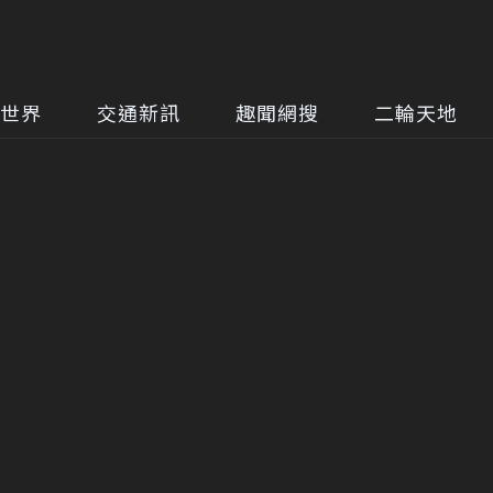
世界
交通新訊
趣聞網搜
二輪天地