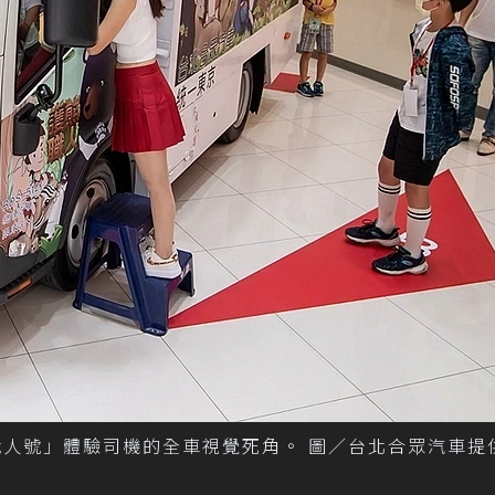
熊職人號」體驗司機的全車視覺死角。 圖／台北合眾汽車提