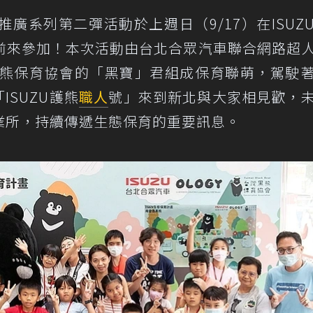
廣系列第二彈活動於上週日（9/17）在ISUZ
前來參加！本次活動由台北合眾汽車聯合網路超
灣黑熊保育協會的「黑寶」君組成保育聯萌，駕駛
ISUZU護熊
職人
號」來到新北與大家相見歡，
營業所，持續傳遞生態保育的重要訊息。