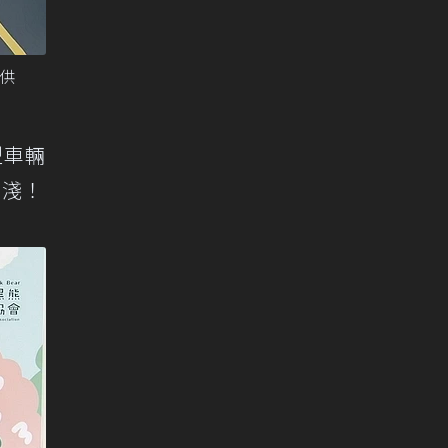
供
型車輛
匪淺！