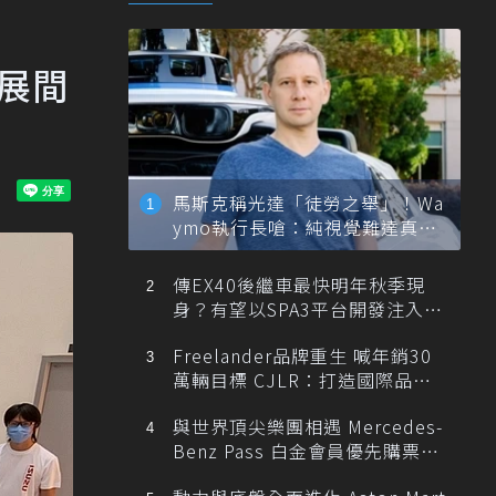
場展間
馬斯克稱光達「徒勞之舉」！Wa
ymo執行長嗆：純視覺難達真正
自動駕駛
傳EX40後繼車最快明年秋季現
身？有望以SPA3平台開發注入80
0V動力
Freelander品牌重生 喊年銷30
萬輛目標 CJLR：打造國際品牌
半數銷量來自全球！
與世界頂尖樂團相遇 Mercedes-
Benz Pass 白金會員優先購票維
也納愛樂