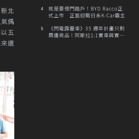
排跑車開發中！
就是要侵門踏戶！BYD Racco正
U新北
式上市 正面迎戰日系K-Car霸主
人氣偶
《閃電霹靂車》35 週年計畫只剩
著以五
周邊商品！阿斯拉1:1實車與實體
展覽雙雙喊卡
未來還