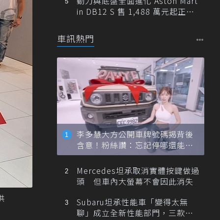
動力與底盤全面進化 Aston Mart
in DB12 S 售 1,488 萬元起正式
登台
車訊熱門
李多慧大方公開車牌號碼揭背後
含意！粉絲讚：忘記停哪還能幫
忙找車
Mercedes坦承取消實體按鍵做過
頭 但車內大螢幕不會因此消失
供
Subaru坦承性能車「變得太無
聊」成立全新性能部門，三款手