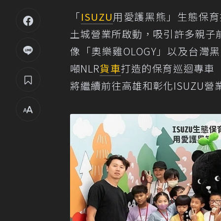
「
ISUZU
用愛護黑熊」生態保育推
土城營業所啟動，吸引許多親子
像「奧樂雞OLOGY」以及台
噸NLR
貨車
打造的保育巡迴專車「
將繼續前往高雄和彰化ISUZU