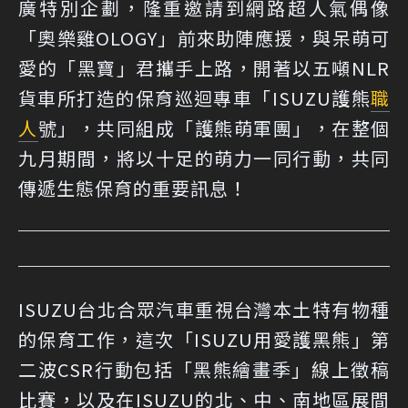
廣特別企劃，隆重邀請到網路超人氣偶像
「奧樂雞OLOGY」前來助陣應援，與呆萌可
愛的「黑寶」君攜手上路，開著以五噸NLR
貨車所打造的保育巡迴專車「ISUZU護熊
職
人
號」，共同組成「護熊萌軍團」，在整個
九月期間，將以十足的萌力一同行動，共同
傳遞生態保育的重要訊息！
ISUZU台北合眾汽車重視台灣本土特有物種
的保育工作，這次「ISUZU用愛護黑熊」第
二波CSR行動包括「黑熊繪畫季」線上徵稿
比賽，以及在ISUZU的北、中、南地區展間