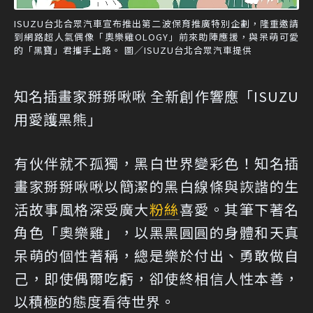
ISUZU台北合眾汽車宣布推出第二波保育推廣特別企劃，隆重邀請
到網路超人氣偶像「奧樂雞OLOGY」前來助陣應援，與呆萌可愛
的「黑寶」君攜手上路。 圖／ISUZU台北合眾汽車提供
知名插畫家掰掰啾啾 全新創作響應「ISUZU
用愛護黑熊」
有伙伴就不孤獨，黑白世界變彩色！知名插
畫家掰掰啾啾以簡潔的黑白線條與詼諧的生
活故事風格深受廣大
粉絲
喜愛。其筆下著名
角色「奧樂雞」，以黑黑圓圓的身體和天真
呆萌的個性著稱，總是樂於付出、勇敢做自
己，即使偶爾吃虧，卻使終相信人性本善，
以積極的態度看待世界。