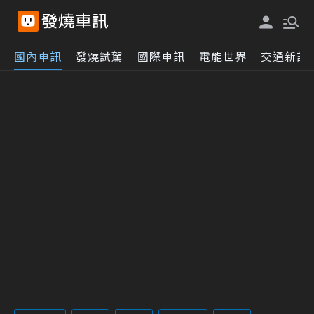
國內車訊
發燒試駕
國際車訊
電能世界
交通新訊