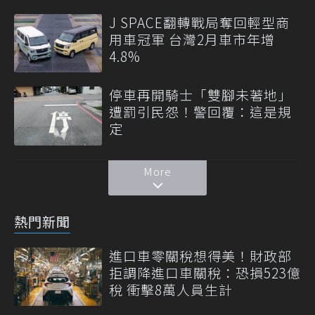
J SPACE翻轉戰局奪回輕型商
用車冠軍 台灣2月車市年增
4.8%
停車再開騎士「雙腳未著地」
遭罰引民怨！警回覆：這是規
定
More
熱門新聞
進口車零關稅想得美！財政部
拒調降進口車關稅：恐損523億
稅 衝擊8萬人員生計