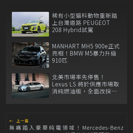
稀有小型貓科動物重新踏
上台灣道路 PEUGEOT
208 Hybrid試駕
MANHART MH5 900e正式
亮相！BMW M5暴力升級
910匹
北美市場率先停售！
Lexus LS 將於供應市場取
消純燃油版，全面改採單
一油電動力
←
上一篇
無痛踏入豪華純電領域！Mercedes-Benz