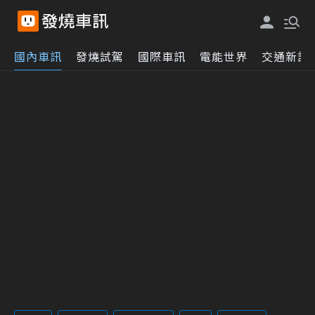
國內車訊
發燒試駕
國際車訊
電能世界
交通新訊