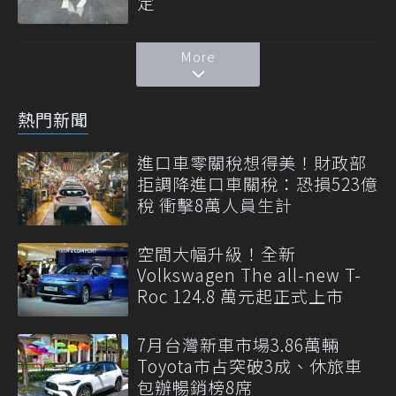
定
More
熱門新聞
進口車零關稅想得美！財政部
拒調降進口車關稅：恐損523億
稅 衝擊8萬人員生計
空間大幅升級！全新
Volkswagen The all-new T-
Roc 124.8 萬元起正式上市
7月台灣新車市場3.86萬輛
Toyota市占突破3成、休旅車
包辦暢銷榜8席