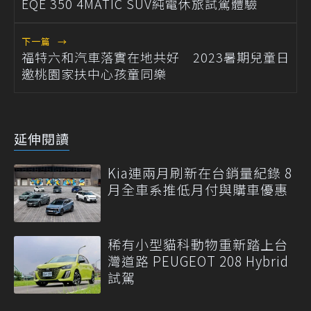
EQE 350 4MATIC SUV純電休旅試駕體驗
下一篇
→
福特六和汽車落實在地共好 2023暑期兒童日
邀桃園家扶中心孩童同樂
延伸閱讀
Kia連兩月刷新在台銷量紀錄 8
月全車系推低月付與購車優惠
稀有小型貓科動物重新踏上台
灣道路 PEUGEOT 208 Hybrid
試駕