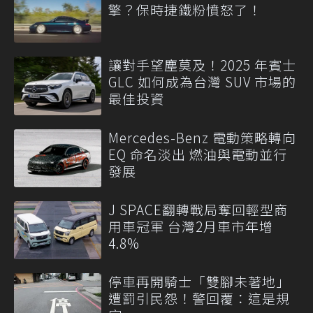
擎？保時捷鐵粉憤怒了！
讓對手望塵莫及！2025 年賓士
GLC 如何成為台灣 SUV 市場的
最佳投資
Mercedes-Benz 電動策略轉向
EQ 命名淡出 燃油與電動並行
發展
J SPACE翻轉戰局奪回輕型商
用車冠軍 台灣2月車市年增
4.8%
停車再開騎士「雙腳未著地」
遭罰引民怨！警回覆：這是規