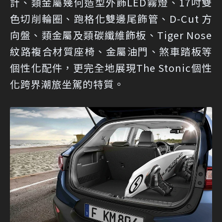
計、類金屬幾何造型外飾LED霧燈、17吋雙
色切削輪圈、跑格化雙邊尾飾管、D-Cut 方
向盤、類金屬及類碳纖維飾板、Tiger Nose
紋路複合材質座椅、金屬油門、煞車踏板等
個性化配件，更完全地展現The Stonic個性
化跨界潮旅坐駕的特質。