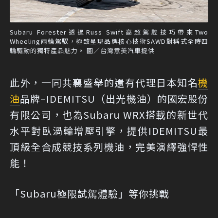
Subaru Forester透過Russ Swift高超駕駛技巧帶來Two
Wheeling兩輪駕馭，極致呈現品牌核心技術SAWD對稱式全時四
輪驅動的獨特產品魅力。 圖／台灣意美汽車提供
此外，一同共襄盛舉的還有代理日本知名
機
油
品牌–IDEMITSU（出光機油）的國宏股份
有限公司，也為Subaru WRX搭載的新世代
水平對臥渦輪增壓引擎，提供IDEMITSU最
頂級全合成競技系列機油，完美演繹強悍性
能！
「Subaru極限試駕體驗」等你挑戰