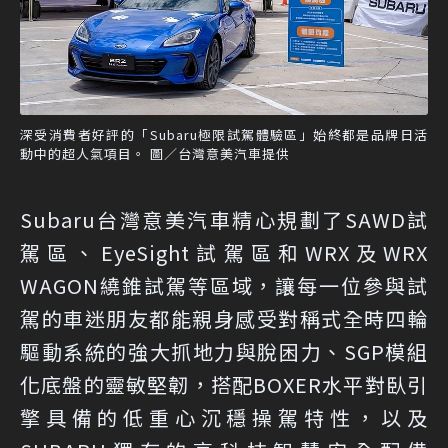
深受消費者好評的「Subaru極限試駕體驗區」始終都是品牌日活
動中的超人氣項目。 圖／台灣意美汽車提供
Subaru台灣意美汽車精心規劃了SAWD試
駕區、EyeSight試駕區和WRX及WRX
WAGON繞錐試駕等區域，讓每一位參與試
駕的車迷朋友都能親身感受對稱式全時四輪
驅動系統的強大抓地力與脫困力、SGP模組
化底盤的靈敏堅韌，搭配BOXER水平對臥引
擎具備的低重心沉穩操駕特性，以及