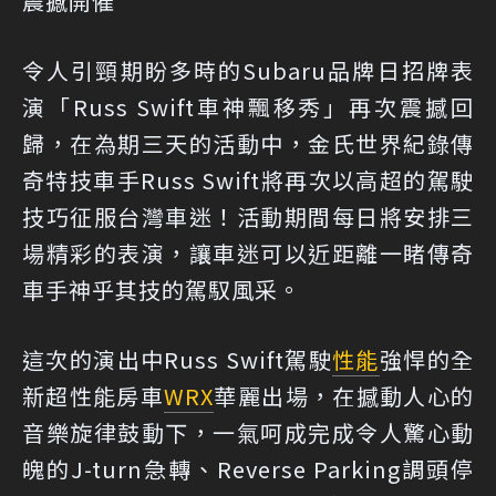
震撼開催
令人引頸期盼多時的Subaru品牌日招牌表
演「Russ Swift車神飄移秀」再次震撼回
歸，在為期三天的活動中，金氏世界紀錄傳
奇特技車手Russ Swift將再次以高超的駕駛
技巧征服台灣車迷！活動期間每日將安排三
場精彩的表演，讓車迷可以近距離一睹傳奇
車手神乎其技的駕馭風采。
這次的演出中Russ Swift駕駛
性能
強悍的全
新超性能房車
WRX
華麗出場，在撼動人心的
音樂旋律鼓動下，一氣呵成完成令人驚心動
魄的J-turn急轉、Reverse Parking調頭停