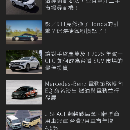
遭經銷商淘汰，並且專注二手
市場尋商機！
影／911竟然換了Honda的引
擎？保時捷鐵粉憤怒了！
讓對手望塵莫及！2025 年賓士
GLC 如何成為台灣 SUV 市場的
最佳投資
Mercedes-Benz 電動策略轉向
EQ 命名淡出 燃油與電動並行
發展
J SPACE翻轉戰局奪回輕型商
用車冠軍 台灣2月車市年增
4.8%