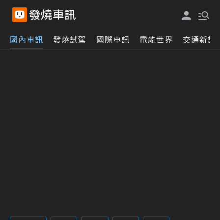
國內車訊
發燒試駕
國際車訊
電能世界
交通新訊