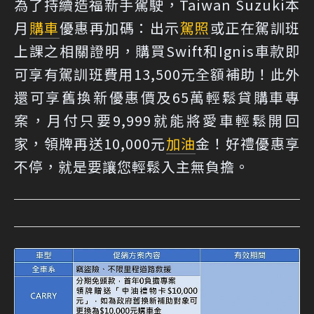
為了持續造福新手駕駛，Taiwan Suzuki本
月
購車
優惠再加碼：出示
駕照
或正在駕訓班
上課之相關證明，購買Swift和Ignis車款即
可享有駕訓班費用13,500元全額補助！此外
還可享舊換新優惠價及65萬輕鬆貸購車專
案，月付只要9,999就能將愛車輕鬆開回
家，領牌再送10,000元
加油
金！好禮優惠享
不停，就是要讓您輕鬆入主無負擔。