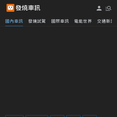
國內車訊
發燒試駕
國際車訊
電能世界
交通新訊