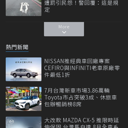
遭罰引民怨！警回覆：這是規
定
More
熱門新聞
NISSAN推經典車回廠專案
CEFIRO與INFINITI老車原廠零
件最低1折
7月台灣新車市場3.86萬輛
Toyota市占突破3成、休旅車
包辦暢銷榜8席
大改款 MAZDA CX-5 推限時延
伸保固 台灣馬自達 8月全車系