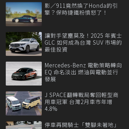
影／911竟然換了Honda的引
擎？保時捷鐵粉憤怒了！
讓對手望塵莫及！2025 年賓士
GLC 如何成為台灣 SUV 市場的
最佳投資
Mercedes-Benz 電動策略轉向
EQ 命名淡出 燃油與電動並行
發展
J SPACE翻轉戰局奪回輕型商
用車冠軍 台灣2月車市年增
4.8%
停車再開騎士「雙腳未著地」