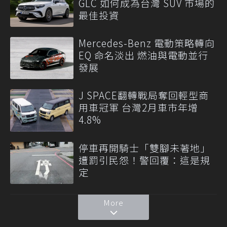
GLC 如何成為台灣 SUV 市場的
最佳投資
Mercedes-Benz 電動策略轉向
EQ 命名淡出 燃油與電動並行
發展
J SPACE翻轉戰局奪回輕型商
用車冠軍 台灣2月車市年增
4.8%
停車再開騎士「雙腳未著地」
遭罰引民怨！警回覆：這是規
定
More