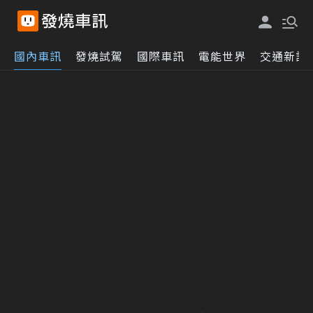
國內車訊
發燒試駕
國際車訊
電能世界
交通新訊