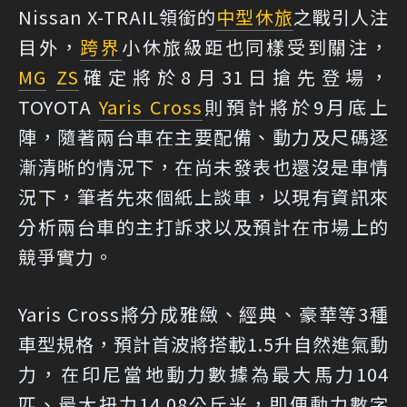
Nissan X-TRAIL領銜的
中型休旅
之戰引人注
目外，
跨界
小休旅級距也同樣受到關注，
MG
ZS
確定將於8月31日搶先登場，
TOYOTA
Yaris Cross
則預計將於9月底上
陣，隨著兩台車在主要配備、動力及尺碼逐
漸清晰的情況下，在尚未發表也還沒是車情
況下，筆者先來個紙上談車，以現有資訊來
分析兩台車的主打訴求以及預計在市場上的
競爭實力。
Yaris Cross將分成雅緻、經典、豪華等3種
車型規格，預計首波將搭載1.5升自然進氣動
力，在印尼當地動力數據為最大馬力104
匹、最大扭力14.08公斤米，即便動力數字