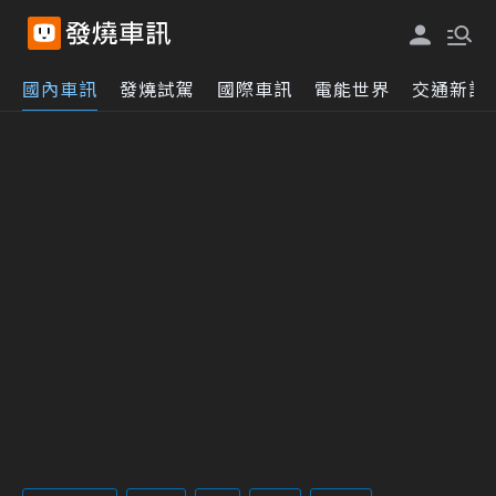
國內車訊
發燒試駕
國際車訊
電能世界
交通新訊