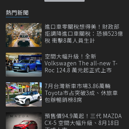
熱門新聞
進口車零關稅想得美！財政部
拒調降進口車關稅：恐損523億
稅 衝擊8萬人員生計
空間大幅升級！全新
Volkswagen The all-new T-
Roc 124.8 萬元起正式上市
7月台灣新車市場3.86萬輛
Toyota市占突破3成、休旅車
包辦暢銷榜8席
預售價94.9萬起！三代 MAZDA
CX-5 空間大幅升級、8月18日