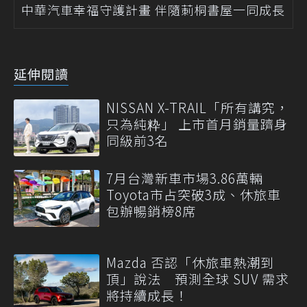
中華汽車幸福守護計畫 伴隨莿桐書屋一同成長
延伸閱讀
NISSAN X-TRAIL「所有講究，
只為純粋」 上市首月銷量躋身
同級前3名
7月台灣新車市場3.86萬輛
Toyota市占突破3成、休旅車
包辦暢銷榜8席
Mazda 否認「休旅車熱潮到
頂」說法 預測全球 SUV 需求
將持續成長！