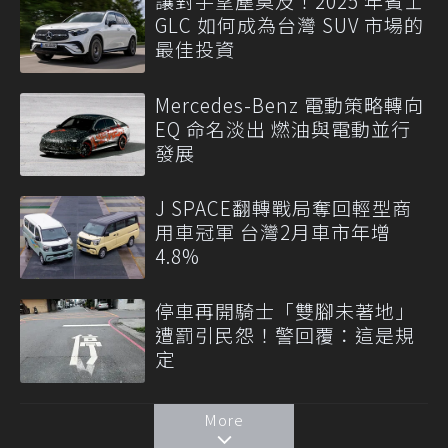
讓對手望塵莫及！2025 年賓士
GLC 如何成為台灣 SUV 市場的
最佳投資
Mercedes-Benz 電動策略轉向
EQ 命名淡出 燃油與電動並行
發展
J SPACE翻轉戰局奪回輕型商
用車冠軍 台灣2月車市年增
4.8%
停車再開騎士「雙腳未著地」
遭罰引民怨！警回覆：這是規
定
More