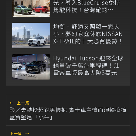
光，導入BlueCruise免持
駕駛科技！台灣確認
Vignale完售即謝幕！
均衡、舒適又照顧一家大
小，夢幻家庭休旅NISSAN
X-TRAIL的十大必買優勢！
Hyundai Tucson迎來全球
銷量破千萬台里程碑！油
電客車版最高大降3萬元
←
上一篇
影／妻轉投超跑男懷抱 賓士車主憤而迴轉擦撞
藍寶堅尼「小牛」
下一篇
→