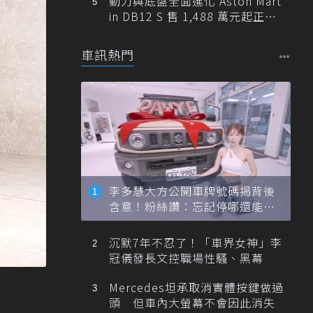
動力與底盤全面進化 Aston Mart
in DB12 S 售 1,488 萬元起正式
登台
車訊熱門
李多慧大方公開車牌號碼揭背後
含意！粉絲讚：忘記停哪還能幫
忙找車
沉默7年不忍了！「車界女神」李
冠儀發長文控職場性騷、黑幕
Mercedes坦承取消實體按鍵做過
頭 但車內大螢幕不會因此消失