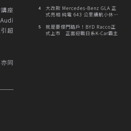
大改款 Mercedes-Benz GLA 正
的講座
式亮相 純電 643 公里續航小休
udi
旅！
就是要侵門踏戶！BYD Racco正
吸引超
式上市 正面迎戰日系K-Car霸主
車系亦同