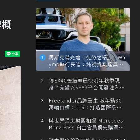
牌概
馬斯克稱光達「徒勞之舉」！Wa
ymo執行長嗆：純視覺難達真正
自動駕駛
傳EX40後繼車最快明年秋季現
身？有望以SPA3平台開發注入80
0V動力
Freelander品牌重生 喊年銷30
萬輛目標 CJLR：打造國際品牌
半數銷量來自全球！
與世界頂尖樂團相遇 Mercedes-
Benz Pass 白金會員優先購票維
也納愛樂