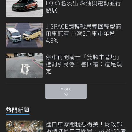
EQ 命名淡出 燃油與電動並行
發展
J SPACE翻轉戰局奪回輕型商
用車冠軍 台灣2月車市年增
4.8%
停車再開騎士「雙腳未著地」
遭罰引民怨！警回覆：這是規
定
More
熱門新聞
進口車零關稅想得美！財政部
拒調降進口車關稅：恐損523億