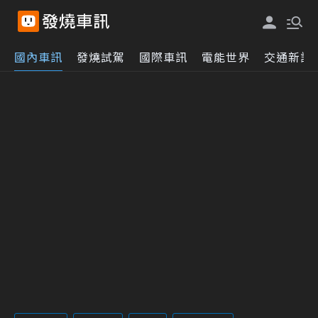
國內車訊
發燒試駕
國際車訊
電能世界
交通新訊