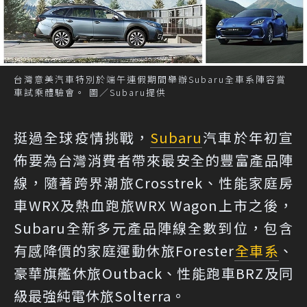
台灣意美汽車特別於端午連假期間舉辦Subaru全車系陣容賞
車試乘體驗會。 圖／Subaru提供
挺過全球疫情挑戰，
Subaru
汽車於年初宣
佈要為台灣消費者帶來最安全的豐富產品陣
線，隨著跨界潮旅Crosstrek、性能家庭房
車WRX及熱血跑旅WRX Wagon上市之後，
Subaru全新多元產品陣線全數到位，包含
有感降價的家庭運動休旅Forester
全車系
、
豪華旗艦休旅Outback、性能跑車BRZ及同
級最強純電休旅Solterra。