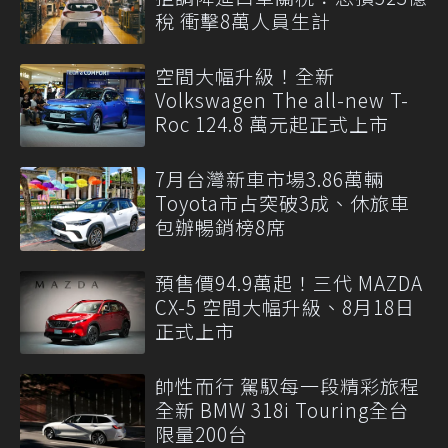
稅 衝擊8萬人員生計
空間大幅升級！全新
Volkswagen The all-new T-
Roc 124.8 萬元起正式上市
7月台灣新車市場3.86萬輛
Toyota市占突破3成、休旅車
包辦暢銷榜8席
預售價94.9萬起！三代 MAZDA
CX-5 空間大幅升級、8月18日
正式上市
帥性而行 駕馭每一段精彩旅程
全新 BMW 318i Touring全台
限量200台