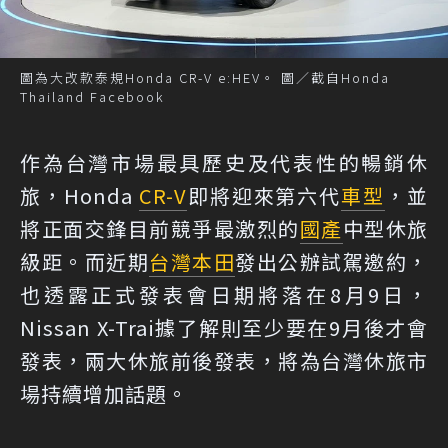
圖為大改款泰規Honda CR-V e:HEV。 圖／截自Honda
Thailand Facebook
作為台灣市場最具歷史及代表性的暢銷休
旅，Honda
CR-V
即將迎來第六代
車型
，並
將正面交鋒目前競爭最激烈的
國產
中型休旅
級距。而近期
台灣本田
發出公辦試駕邀約，
也透露正式發表會日期將落在8月9日，
Nissan X-Trai據了解則至少要在9月後才會
發表，兩大休旅前後發表，將為台灣休旅市
場持續增加話題。