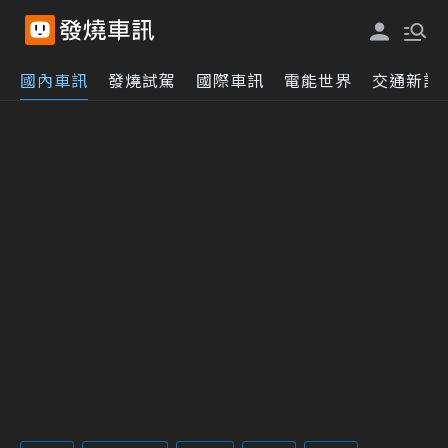
國內車訊
發燒試駕
國際車訊
電能世界
交通新訊