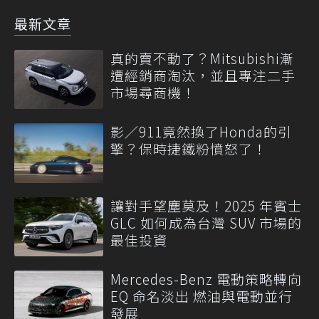
最新文章
真的賣不動了？Mitsubishi漸
遭經銷商淘汰，並且專注二手
市場尋商機！
影／911竟然換了Honda的引
擎？保時捷鐵粉憤怒了！
讓對手望塵莫及！2025 年賓士
GLC 如何成為台灣 SUV 市場的
最佳投資
Mercedes-Benz 電動策略轉向
EQ 命名淡出 燃油與電動並行
發展