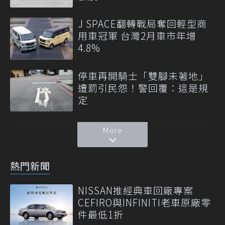
J SPACE翻轉戰局奪回輕型商
用車冠軍 台灣2月車市年增
4.8%
停車再開騎士「雙腳未著地」
遭罰引民怨！警回覆：這是規
定
More
熱門新聞
NISSAN推經典車回廠專案
CEFIRO與INFINITI老車原廠零
件最低1折