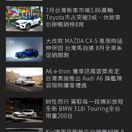
7月台灣新車市場3.86萬輛
Toyota市占突破3成、休旅車
包辦暢銷榜8席
大改款 MAZDA CX-5 推限時延
伸保固 台灣馬自達 8月全車系
促銷開跑
A6 e-tron 獲車訊風雲獎肯定
台灣奧迪推出 Audi A6 旗艦陣
容限時購車禮遇
帥性而行 駕馭每一段精彩旅程
全新 BMW 318i Touring全台
限量200台
Kia連兩月刷新在台銷量紀錄 8