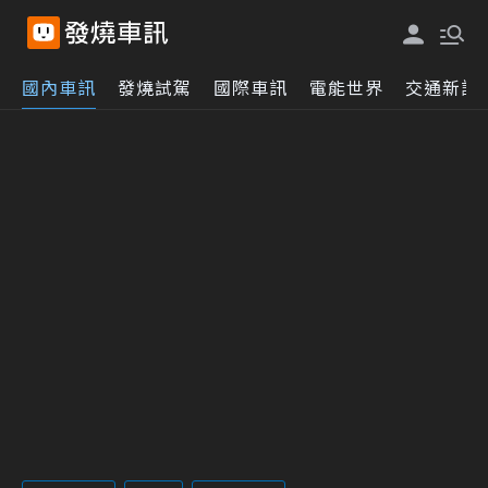
國內車訊
發燒試駕
國際車訊
電能世界
交通新訊