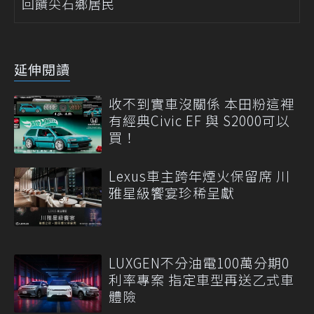
回饋尖石鄉居民
延伸閱讀
收不到實車沒關係 本田粉這裡
有經典Civic EF 與 S2000可以
買！
Lexus車主跨年煙火保留席 川
雅星級饗宴珍稀呈獻
LUXGEN不分油電100萬分期0
利率專案 指定車型再送乙式車
體險