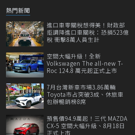
熱門新聞
進口車零關稅想得美！財政部
拒調降進口車關稅：恐損523億
稅 衝擊8萬人員生計
空間大幅升級！全新
Volkswagen The all-new T-
Roc 124.8 萬元起正式上市
7月台灣新車市場3.86萬輛
Toyota市占突破3成、休旅車
包辦暢銷榜8席
預售價94.9萬起！三代 MAZDA
CX-5 空間大幅升級、8月18日
正式上市