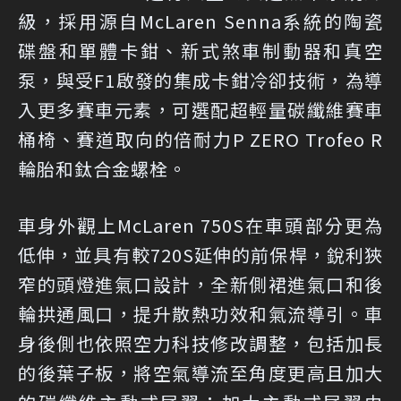
級，採用源自McLaren Senna系統的陶瓷
碟盤和單體卡鉗、新式煞車制動器和真空
泵，與受F1啟發的集成卡鉗冷卻技術，為導
入更多賽車元素，可選配超輕量碳纖維賽車
桶椅、賽道取向的倍耐力P ZERO Trofeo R
輪胎和鈦合金螺栓。
車身外觀上McLaren 750S在車頭部分更為
低伸，並具有較720S延伸的前保桿，銳利狹
窄的頭燈進氣口設計，全新側裙進氣口和後
輪拱通風口，提升散熱功效和氣流導引。車
身後側也依照空力科技修改調整，包括加長
的後葉子板，將空氣導流至角度更高且加大