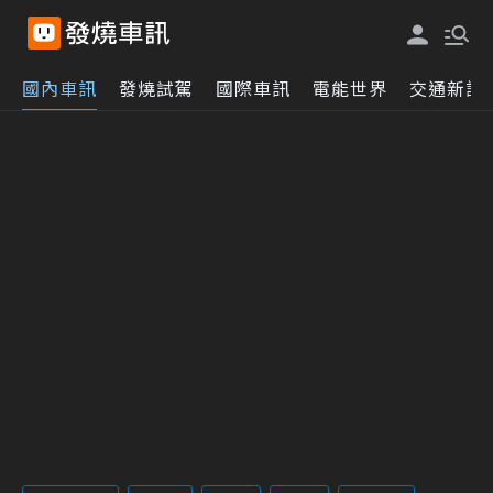
國內車訊
發燒試駕
國際車訊
電能世界
交通新訊