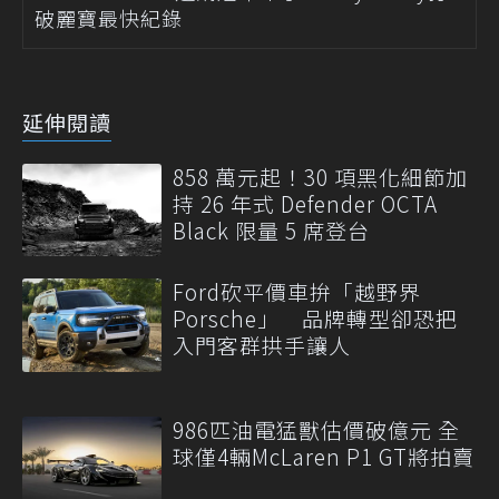
破麗寶最快紀錄
延伸閱讀
858 萬元起！30 項黑化細節加
持 26 年式 Defender OCTA
Black 限量 5 席登台
Ford砍平價車拚「越野界
Porsche」 品牌轉型卻恐把
入門客群拱手讓人
986匹油電猛獸估價破億元 全
球僅4輛McLaren P1 GT將拍賣