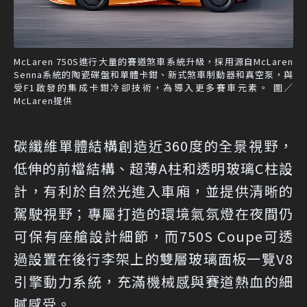
McLaren 750S進行大量的賽道煞車系統升級，採用源自McLaren
Senna系統的陶瓷碟盤和單體卡鉗、新式煞車制動器和真空泵，與
受F1啟發的集成卡鉗冷卻技術，為導入更多賽車元素。 圖／
McLaren提供
碳纖維單體結構創造近360度的全景視野，
低伸的前檔結構、超薄A柱和透明玻璃C柱設
計，有利於自然光進入車廂，並提供清晰的
駕駛視野；專屬打造的環境氣氛燈在夜間仍
可保有座艙設計細節，而750S Coupe可透
過設置在後行李架上的雙層玻璃面板一覽V8
引擎動力系統，充滿機械感與賽道熱血的細
膩感受。