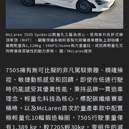
McLaren 750S Spider以輕量化工藝為核心，使用單片收折式硬
頂車頂（RHT）、翻覆保護系統和客製化碳纖維單體後上部結構，
最輕乾重為1,326kg，566PS/tonne馬力重量比，成就再輕量化又
同時兼具突破性的動力表現。 圖／McLaren提供
750S擁有無可比擬的非凡駕馭樂趣、精確操
控、敏捷動態感受和回饋，即使在低速行駛
時仍能感受其優異性能，秉持品牌一貫造車
理念，輕量化科技為核心，標配碳纖維賽車
桶椅，以及McLaren首次於量產車款中配置
極輕量化10輻鍛造輪圈，750S行駛重量僅
有1,389 kg，較720S輕30kg，零組件的減