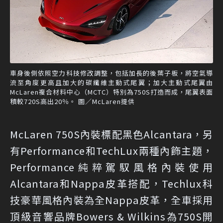
車身後側依照空力科技修改調整，包括加長的後葉子板，將空氣導
流至角度更高且加大的碳纖維主動式尾翼；加大主動式尾翼由
McLaren複合材料中心（MCTC）特別為750S打造而成，尾翼表面
積較720S高出20％。 圖／McLaren提供
McLaren 750S內裝標配黑色Alcantara，另
有Performance和TechLux兩種內飾主題，
Performance純粹駕馭風格內裝使用
Alcantara和Nappa皮革搭配，Techlux科
技豪華風格內裝為全Nappa皮革，全車採用
頂級音響品牌Bowers & Wilkins為750S開