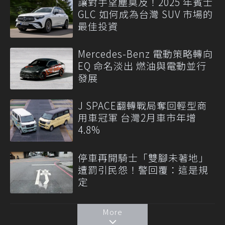
讓對手望塵莫及！2025 年賓士
GLC 如何成為台灣 SUV 市場的
最佳投資
Mercedes-Benz 電動策略轉向
EQ 命名淡出 燃油與電動並行
發展
J SPACE翻轉戰局奪回輕型商
用車冠軍 台灣2月車市年增
4.8%
停車再開騎士「雙腳未著地」
遭罰引民怨！警回覆：這是規
定
More