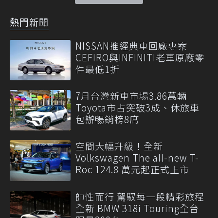
熱門新聞
NISSAN推經典車回廠專案
CEFIRO與INFINITI老車原廠零
件最低1折
7月台灣新車市場3.86萬輛
Toyota市占突破3成、休旅車
包辦暢銷榜8席
空間大幅升級！全新
Volkswagen The all-new T-
Roc 124.8 萬元起正式上市
帥性而行 駕馭每一段精彩旅程
全新 BMW 318i Touring全台