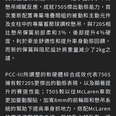
懸吊細膩反應，成就750S傑出動態能力，首
次重新配置專屬堆疊閥組的被動和主動元件
及支柱中的專屬蓄壓球調校懸吊，與720S相
比懸吊彈簧前部柔和3％，後部提升4％硬
度，利於乘坐舒適性和提升車身動態回饋，
而新的彈簧與阻尼設計將重量減少了2kg之
譜。
PCC-III所調整的軟硬體綜合成效代表750S
擁有較720S更傑出的動態表現，以及顯著提
升的賽道性能；750S較以往McLaren車款
更加靈動服貼，加寬6mm的前輪距和懸吊系
統的幫助下提高車身抓地力，搭配McLaren