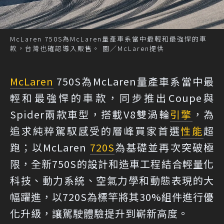
McLaren 750S為McLaren量產車系當中最輕和最強悍的車
款，台灣也確認導入販售。 圖／McLaren提供
McLaren
750S為McLaren量產車系當中最
輕和最強悍的車款，同步推出Coupe與
Spider兩款車型，搭載V8雙渦輪
引擎
，為
追求純粹駕馭感受的層峰買家首選
性能
超
跑；以McLaren
720S
為基礎並再次突破極
限，全新750S的設計和造車工程結合輕量化
科技、動力系統、空氣力學和動態表現的大
幅躍進，以720S為標竿將其30%組件進行優
化升級，讓駕駛體驗提升到嶄新高度。