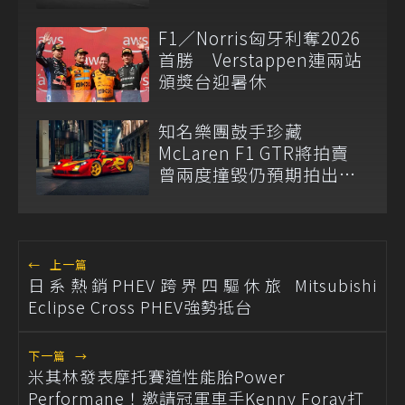
F1／Norris匈牙利奪2026
首勝 Verstappen連兩站
頒獎台迎暑休
知名樂團鼓手珍藏
McLaren F1 GTR將拍賣
曾兩度撞毀仍預期拍出天
價
←
上一篇
日系熱銷PHEV跨界四驅休旅 Mitsubishi
Eclipse Cross PHEV強勢抵台
下一篇
→
米其林發表摩托賽道性能胎Power
Performane！邀請冠軍車手Kenny Foray打