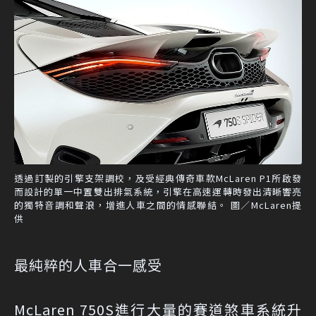
透過訂製的引擎支架調校，及受經典傳奇車款McLaren P1所啟發
而設計的單一中置雙出排氣系統，引擎在高速運轉時發出清晰響亮
的獨特音調和聲浪，增進人車之間的情感聯結。 圖／McLaren提
供
最純粹的人車合一感受
McLaren 750S進行大量的賽道煞車系統升