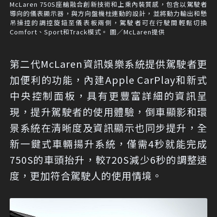
McLaren 750S座艙融合創新技術和上乘內裝質感，包含以駕駛者
導向的儀表顯示器，與方向盤機柱連動的設計，並將動力輸出和懸
吊操控的調控旋鈕至儀表板兩側，駕駛者可在行駛間輕鬆切換
Comfort、Sport和Track模式。 圖／McLaren提供
第二代McLaren資訊娛樂系統提供駕駛者更
加便利的功能，內建Apple CarPlay和新式
中央控制面板，具有更豐富詳細的資訊呈
現，提升駕駛者的使用體驗，倒車顯影和環
景系統在清晰度及資訊顯示也同步提升，全
新一鍵式車輛揚升系統，僅需4秒就能完成
750S的車頭抬升，較720S減少6秒的調整速
度，更加符合駕駛人的使用情境。