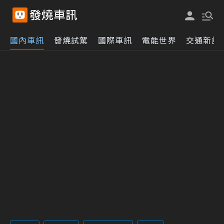
國內車訊
發燒試駕
國際車訊
電能世界
交通新訊