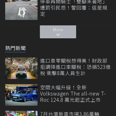
停車再開騎士「雙腳未著地」
遭罰引民怨！警回覆：這是規
定
More
熱門新聞
進口車零關稅想得美！財政部
拒調降進口車關稅：恐損523億
稅 衝擊8萬人員生計
空間大幅升級！全新
Volkswagen The all-new T-
Roc 124.8 萬元起正式上市
7月台灣新車市場3.86萬輛