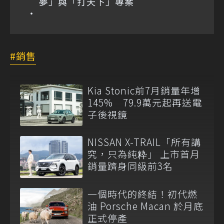
夢」與「打天下」專案
銷售
Kia Stonic前7月銷量年增
145% 79.9萬元起再送電
子後視鏡
NISSAN X-TRAIL「所有講
究，只為純粋」 上市首月
銷量躋身同級前3名
一個時代的終結！初代燃
油 Porsche Macan 於月底
正式停產