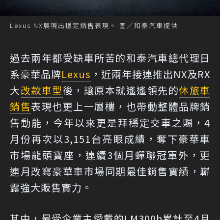
Lexus NX展現出穩定銷售表現。 圖／和泰汽車提供
過去兩年都受缺車所苦的和泰汽車總代理日
系豪華品牌
Lexus
，近兩年接連推出NX及RX
大
改款
車型
後，讓原本就遙遙領先的
休旅車
銷售
表現也更上一層樓，也帶動整體品牌銷
售動能，今年以來更是拜穩定交車之賜，4
月份再次以3,151台亮眼成績，奪下豪華車
市場龍頭寶座，連續3個月蟬聯冠軍外，更
連月改寫豪華車市場同期最佳銷售實績，嶄
露強大販售實力。
其中，最受企業主愛戴的LM300h累計至4月