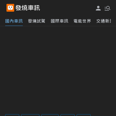
國內車訊
發燒試駕
國際車訊
電能世界
交通新訊