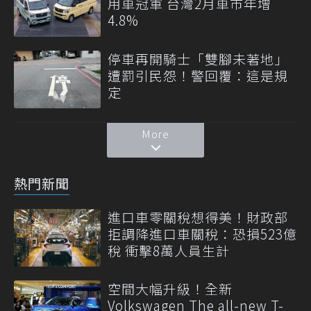
用車冠軍 台灣2月車市年增
4.8%
停車再開騎士「雙腳未著地」
遭罰引民怨！警回覆：這是規
定
More
熱門新聞
進口車零關稅想得美！財政部
拒調降進口車關稅：恐損523億
稅 衝擊8萬人員生計
空間大幅升級！全新
Volkswagen The all-new T-