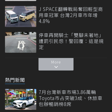
J SPACE翻轉戰局奪回輕型商
用車冠軍 台灣2月車市年增
4.8%
停車再開騎士「雙腳未著地」
遭罰引民怨！警回覆：這是規
定
More
熱門新聞
7月台灣新車市場3.86萬輛
Toyota市占突破3成、休旅車
包辦暢銷榜8席