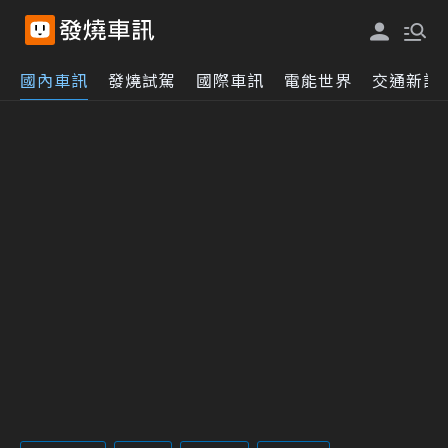
國內車訊
發燒試駕
國際車訊
電能世界
交通新訊