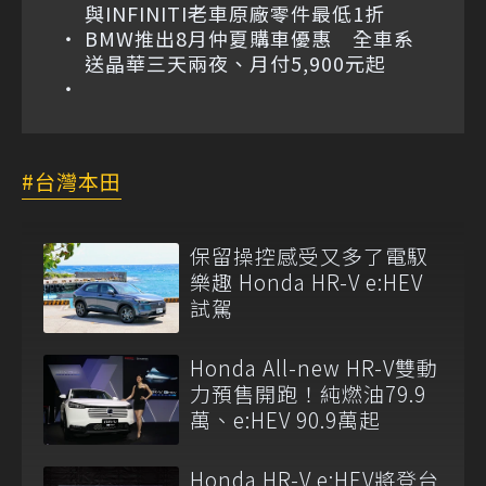
與INFINITI老車原廠零件最低1折
BMW推出8月仲夏購車優惠 全車系
送晶華三天兩夜、月付5,900元起
台灣本田
保留操控感受又多了電馭
樂趣 Honda HR-V e:HEV
試駕
Honda All-new HR-V雙動
力預售開跑！純燃油79.9
萬、e:HEV 90.9萬起
Honda HR-V e:HEV將登台