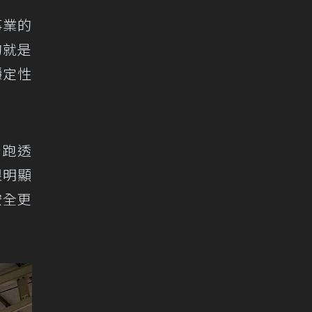
事業的
的就是
穩定性
台跑透
很明顯
安全更