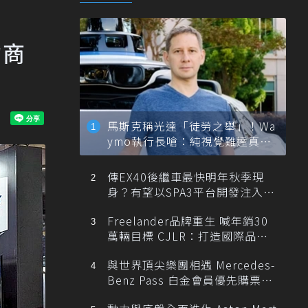
力商
馬斯克稱光達「徒勞之舉」！Wa
ymo執行長嗆：純視覺難達真正
自動駕駛
傳EX40後繼車最快明年秋季現
身？有望以SPA3平台開發注入80
0V動力
Freelander品牌重生 喊年銷30
萬輛目標 CJLR：打造國際品牌
半數銷量來自全球！
與世界頂尖樂團相遇 Mercedes-
Benz Pass 白金會員優先購票維
也納愛樂