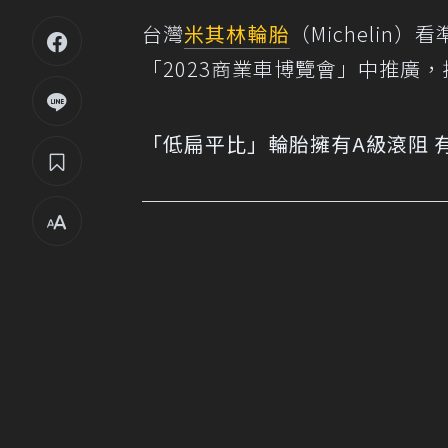
台灣
米其林
輪胎
（Micheli
「2023商業車博覽會」中推廣
「低扁平比」輪胎擁有A級滾阻 