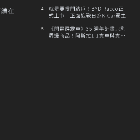
排跑車開發中！
就是要侵門踏戶！BYD Racco正
持續在
式上市 正面迎戰日系K-Car霸主
《閃電霹靂車》35 週年計畫只剩
周邊商品！阿斯拉1:1實車與實體
展覽雙雙喊卡