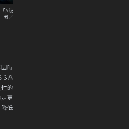
出「A級
。 圖／
不因時
S 3系
破性的
穩定更
、降低