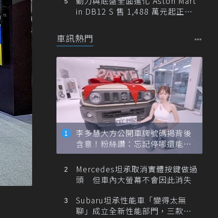
動力與底盤全面進化 Aston Mart
in DB12 S 售 1,488 萬元起正式
登台
車訊熱門
李多慧大方公開車牌號碼揭背後
含意！粉絲讚：忘記停哪還能幫
忙找車
Mercedes坦承取消實體按鍵做過
頭 但車內大螢幕不會因此消失
Subaru坦承性能車「變得太無
聊」成立全新性能部門，三款手