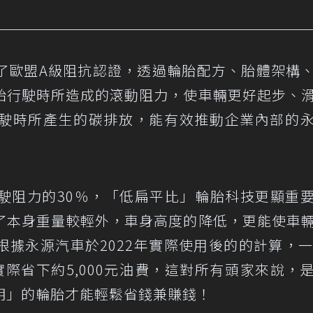
了歐盟A級阻抗認證，透過輪胎配方、胎體架構
胎行駛時所造成的滾動阻力，使車輛更好起步、
駛時所產生的碳排放，能有效推動企業內部的
駛阻力的30％，「低扁平比」輪胎科技更顯重
了本身重量較輕外，車身高度的降低，更能使車
據永源汽車於2022年實際使用後的的計算，一
際省下約5,000元油費，這對所有頭家來說，
明」的輪胎才能輕鬆省錢兼賺錢！