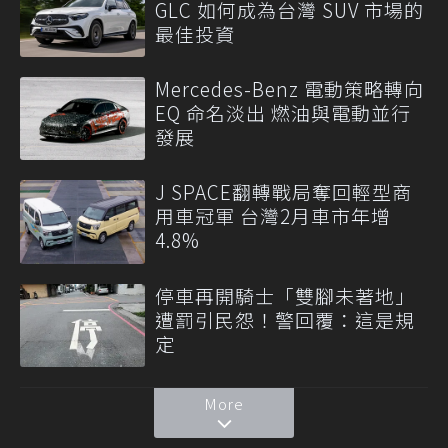
GLC 如何成為台灣 SUV 市場的
最佳投資
Mercedes-Benz 電動策略轉向
EQ 命名淡出 燃油與電動並行
發展
J SPACE翻轉戰局奪回輕型商
用車冠軍 台灣2月車市年增
4.8%
停車再開騎士「雙腳未著地」
遭罰引民怨！警回覆：這是規
定
More