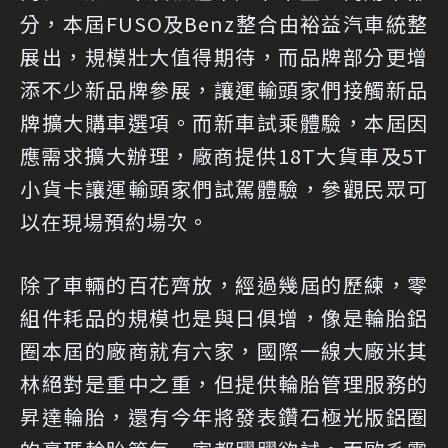
分，本屆FUSO及Benz整合由裕益汽車統整
展出，規模壯大值得期待，而品牌部分更增
添不少新品牌參展，讓運輸頭家們接觸新品
牌擴大購車選項。而新車試乘體驗，本屆因
應需求擴大辦理，廠商提供18T大貨車及5T
小貨卡讓運輸頭家們試駕體驗，參觀民眾可
以在現場預約場次。
除了車輛的百花齊放，經過幾屆的歷練，零
組件耗品的規模也是與日俱增，像是輪胎鋁
圈本屆的廠商就有六家，國際一線大廠米其
林絕對是重中之重，但提供輪胎管理服務的
昇達輪胎，還有今年將發表鑽石極光版鋁圈