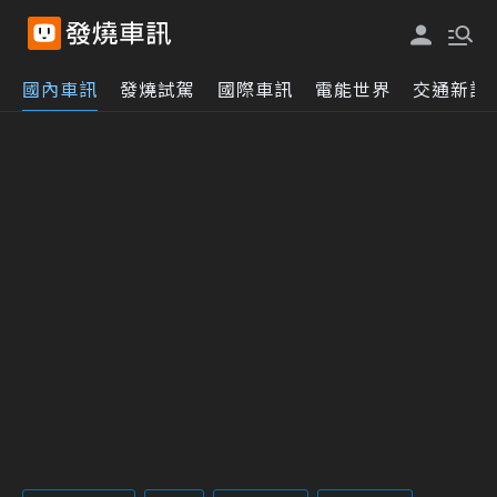
國內車訊
發燒試駕
國際車訊
電能世界
交通新訊