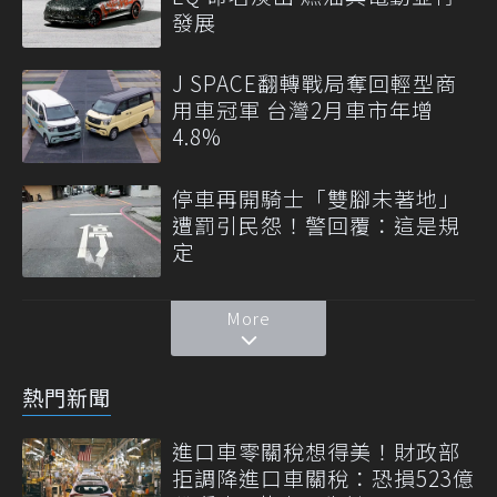
發展
J SPACE翻轉戰局奪回輕型商
用車冠軍 台灣2月車市年增
4.8%
停車再開騎士「雙腳未著地」
遭罰引民怨！警回覆：這是規
定
More
熱門新聞
進口車零關稅想得美！財政部
拒調降進口車關稅：恐損523億