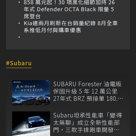
858 萬元起！30 項黑化細節加持 26
年式 Defender OCTA Black 限量 5
席登台
Kia連兩月刷新在台銷量紀錄 8月全車
系推低月付與購車優惠
Subaru
SUBARU Forester 油電版
保固升級 5 年 12 萬公里
27年式 BRZ 預接單 180.8
萬元起開跑
Subaru坦承性能車「變得
太無聊」成立全新性能部
門，三款手排跑車開發