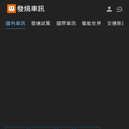
國內車訊
發燒試駕
國際車訊
電能世界
交通新訊