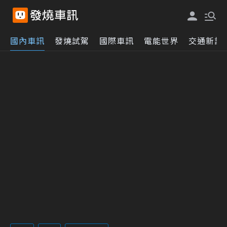
國內車訊
發燒試駕
國際車訊
電能世界
交通新訊