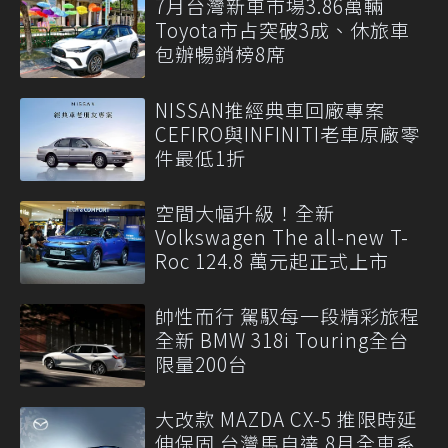
7月台灣新車市場3.86萬輛
Toyota市占突破3成、休旅車
包辦暢銷榜8席
NISSAN推經典車回廠專案
CEFIRO與INFINITI老車原廠零
件最低1折
空間大幅升級！全新
Volkswagen The all-new T-
Roc 124.8 萬元起正式上市
帥性而行 駕馭每一段精彩旅程
全新 BMW 318i Touring全台
限量200台
大改款 MAZDA CX-5 推限時延
伸保固 台灣馬自達 8月全車系