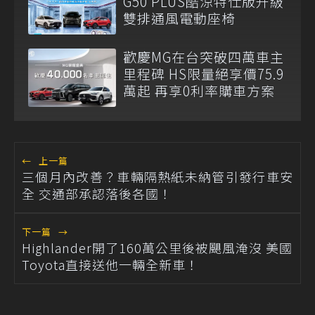
G50 PLUS酷涼特仕版升級
雙排通風電動座椅
歡慶MG在台突破四萬車主
里程碑 HS限量絕享價75.9
萬起 再享0利率購車方案
←
上一篇
三個月內改善？車輛隔熱紙未納管引發行車安
全 交通部承認落後各國！
下一篇
→
Highlander開了160萬公里後被颶風淹沒 美國
Toyota直接送他一輛全新車！