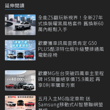
延伸閱讀
全能ZS翻玩新視界！全新27年
式換裝曜黑風格套件 舊換新60
萬內輕鬆入手
歡慶獲車訊風雲獎肯定 G50
PLUS酷涼特仕版升級雙排通風
電動座椅
歡慶MG在台突破四萬車主里程
碑 HS限量絕享價75.9萬起 再
享0利率購車方案
五月入主MG指定車款 送
Samsung移動式AI智慧聯網螢