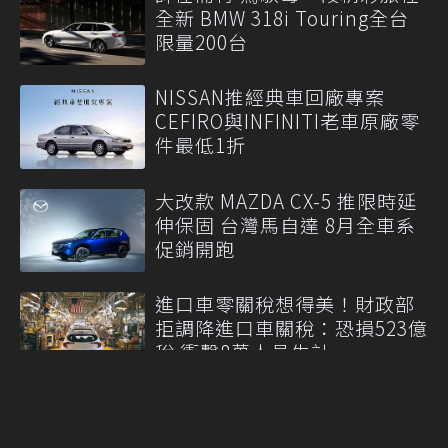
全新 BMW 318i Touring全台
限量200台
NISSAN推經典車回廠專案
CEFIRO與INFINITI老車原廠零
件最低1折
大改款 MAZDA CX-5 推限時延
伸保固 台灣馬自達 8月全車系
促銷開跑
進口車零關稅想得美！財政部
拒調降進口車關稅：恐損523億
稅 衝擊8萬人員生計
More