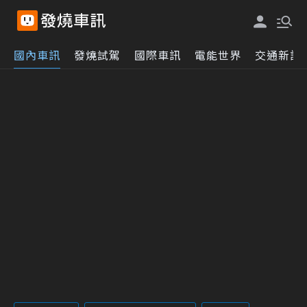
國內車訊
發燒試駕
國際車訊
電能世界
交通新訊