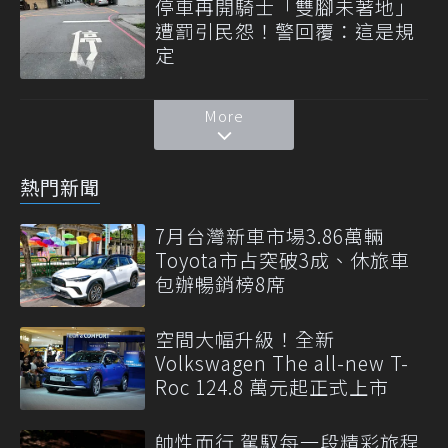
停車再開騎士「雙腳未著地」
遭罰引民怨！警回覆：這是規
定
More
熱門新聞
7月台灣新車市場3.86萬輛
Toyota市占突破3成、休旅車
包辦暢銷榜8席
空間大幅升級！全新
Volkswagen The all-new T-
Roc 124.8 萬元起正式上市
帥性而行 駕馭每一段精彩旅程