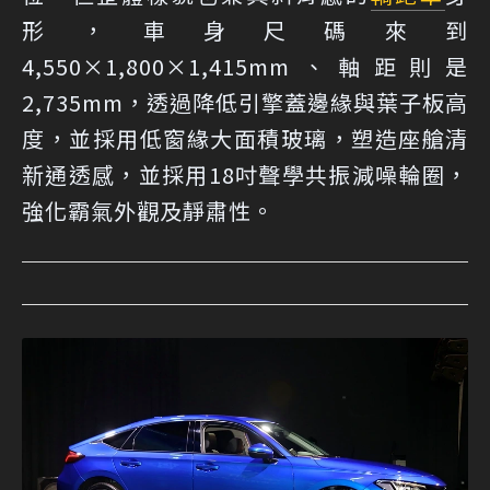
形，車身尺碼來到
4,550×1,800×1,415mm、軸距則是
2,735mm，透過降低引擎蓋邊緣與葉子板高
度，並採用低窗緣大面積玻璃，塑造座艙清
新通透感，並採用18吋聲學共振減噪輪圈，
強化霸氣外觀及靜肅性。