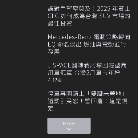
讓對手望塵莫及！2025 年賓士
GLC 如何成為台灣 SUV 市場的
最佳投資
Mercedes-Benz 電動策略轉向
EQ 命名淡出 燃油與電動並行
發展
J SPACE翻轉戰局奪回輕型商
用車冠軍 台灣2月車市年增
4.8%
停車再開騎士「雙腳未著地」
遭罰引民怨！警回覆：這是規
定
More