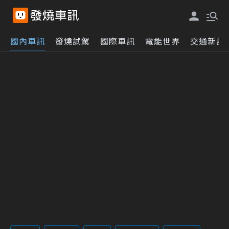
國內車訊
發燒試駕
國際車訊
電能世界
交通新訊