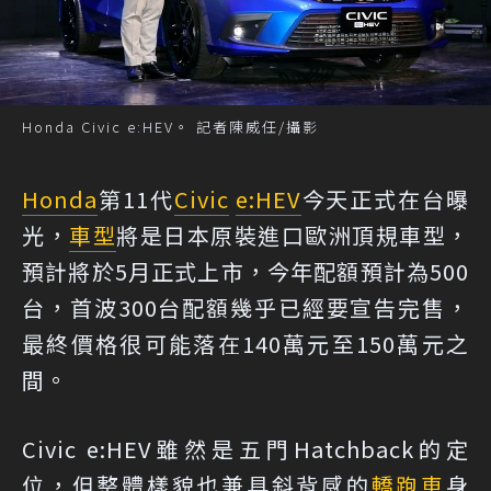
Honda Civic e:HEV。 記者陳威任/攝影
Honda
第11代
Civic
e:HEV
今天正式在台曝
光，
車型
將是日本原裝進口歐洲頂規車型，
預計將於5月正式上市，今年配額預計為500
台，首波300台配額幾乎已經要宣告完售，
最終價格很可能落在140萬元至150萬元之
間。
Civic e:HEV雖然是五門Hatchback的定
位，但整體樣貌也兼具斜背感的
轎跑車
身