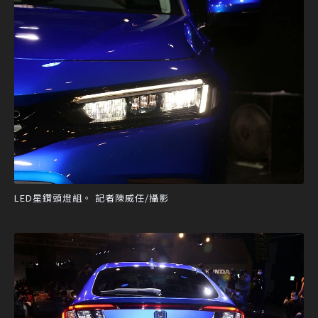
LED星鑽頭燈組。 記者陳威任/攝影