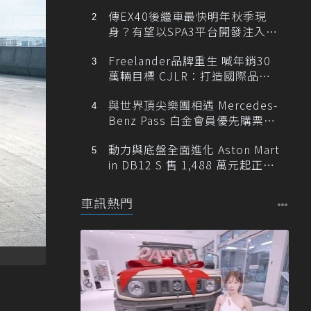
傳EX40後繼車最快明年秋季現
身？有望以SPA3平台開發注入80
0V動力
Freelander品牌重生 喊年銷30
萬輛目標 CJLR：打造國際品牌
半數銷量來自全球！
與世界頂尖樂團相遇 Mercedes-
Benz Pass 白金會員優先購票維
也納愛樂
動力與底盤全面進化 Aston Mart
in DB12 S 售 1,488 萬元起正式
登台
車訊熱門