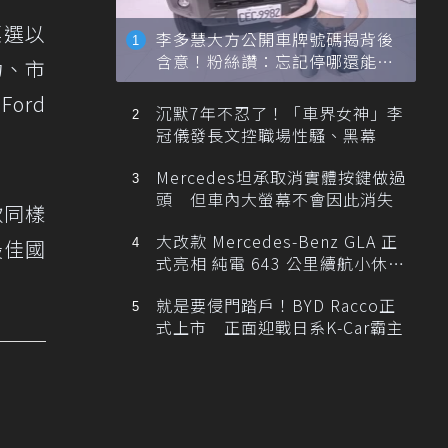
票選以
李多慧大方公開車牌號碼揭背後
含意！粉絲讚：忘記停哪還能幫
力、市
忙找車
ord
沉默7年不忍了！「車界女神」李
冠儀發長文控職場性騷、黑幕
Mercedes坦承取消實體按鍵做過
頭 但車內大螢幕不會因此消失
款同樣
大改款 Mercedes-Benz GLA 正
最佳國
式亮相 純電 643 公里續航小休
旅！
就是要侵門踏戶！BYD Racco正
式上市 正面迎戰日系K-Car霸主