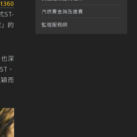
ot360
汽燃費查詢及繳費
ST-
配」的
監理服務網
，也深
ST、
脫穎而