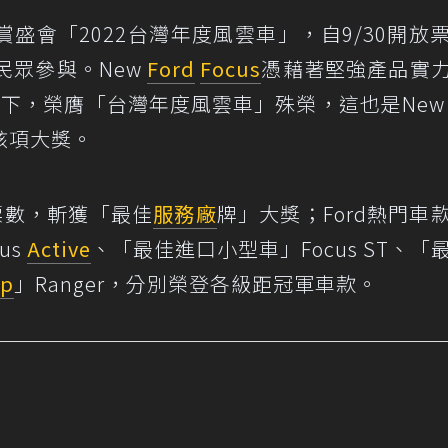
盛會「2022台灣年度風雲車」，自9/30開放
位民眾參與。New
Ford
Focus
憑藉著堅強產品實
定下，榮膺「台灣年度風雲車」殊榮，這也是New F
聯該項大獎。
的票數，斬獲「最佳
服務廠
牌」大獎；Ford熱門車
us
Active
、「最佳進口小型車」Focus ST、「
Up
」Ranger，分別榮登各級距冠軍車款。