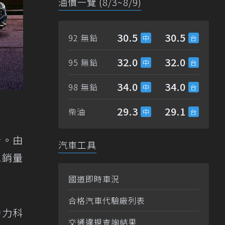
油價一覽 (8/3~8/9)
30.5
30.5
92 無鉛
32.0
32.0
95 無鉛
34.0
34.0
98 無鉛
29.3
29.1
柴油
音。由
汽車工具
總銷量
國道即時車況
合格汽車代驗廠列表
動力科
交通違規查詢結果