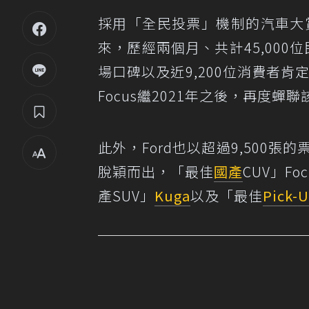
採用「全民投票」機制的汽車大賞
來，歷經兩個月、共計45,000
場口碑以及近9,200位消費者肯
Focus繼2021年之後，再度蟬
此外，Ford也以超過9,500張
脫穎而出，「最佳
國產
CUV」Foc
產SUV」
Kuga
以及「最佳
Pick-