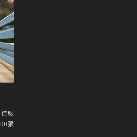
最佳服
00張