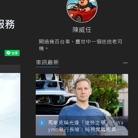
服務
陳威任
開過幾百台車，塵世中一個迷途老司
機。
車訊最新
馬斯克稱光達「徒勞之舉」！Wa
ymo執行長嗆：純視覺難達真正
自動駕駛