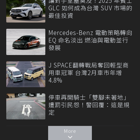
讓對手望塵莫及！2025 年賓士
GLC 如何成為台灣 SUV 市場的
最佳投資
Mercedes-Benz 電動策略轉向
EQ 命名淡出 燃油與電動並行
發展
J SPACE翻轉戰局奪回輕型商
用車冠軍 台灣2月車市年增
4.8%
停車再開騎士「雙腳未著地」
遭罰引民怨！警回覆：這是規
定
More