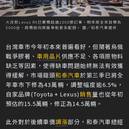
大改款Lexus RX已累積超過2000張訂單，明年度全年目標為
5000台，將積極向原廠爭取更多配額。 圖／和泰汽車提供
台灣車市今年初本來普遍看好，但隨著烏俄
戰爭膠著、
車用晶片
供應不足、各項原物料
缺乏等因素，使得缺車問題始終無法有效獲
得緩解，市場龍頭
和泰汽車
於第三季已將全
年車市下修為43萬輛，調整幅度逾6.5%，
自家品牌(Toyota + Lexus)
銷售
量也從年初
預估的15.5萬輛，修正為14.5萬輛。
此外對於後續車價
調漲
部分，和泰汽車總經