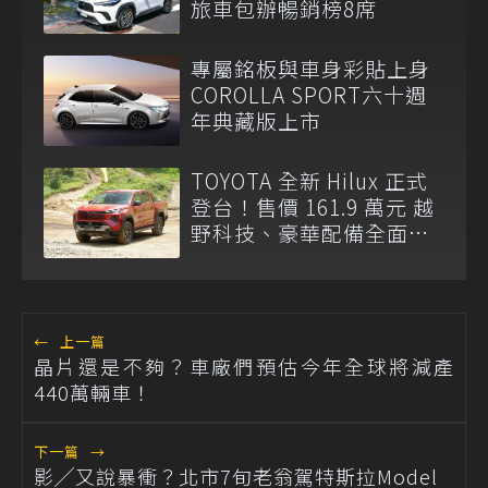
旅車包辦暢銷榜8席
專屬銘板與車身彩貼上身
COROLLA SPORT六十週
年典藏版上市
TOYOTA 全新 Hilux 正式
登台！售價 161.9 萬元 越
野科技、豪華配備全面升
級
←
上一篇
晶片還是不夠？車廠們預估今年全球將減產
440萬輛車！
下一篇
→
影╱又說暴衝？北市7旬老翁駕特斯拉Model