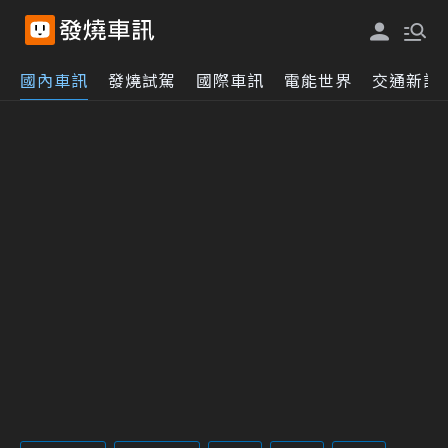
國內車訊
發燒試駕
國際車訊
電能世界
交通新訊